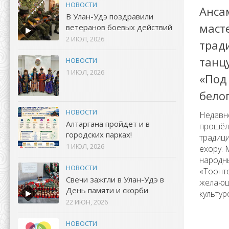
НОВОСТИ
Анса
В Улан-Удэ поздравили
масте
ветеранов боевых действий
2 ИЮЛ, 2026
трад
танц
НОВОСТИ
1 ИЮЛ, 2026
«Под
бело
НОВОСТИ
Недавно
Алтаргана пройдет и в
прошёл 
городских парках!
традиц
1 ИЮЛ, 2026
ехору.
народн
НОВОСТИ
«Тоонт
Свечи зажгли в Улан-Удэ в
желающ
День памяти и скорби
культур
22 ИЮН, 2026
НОВОСТИ