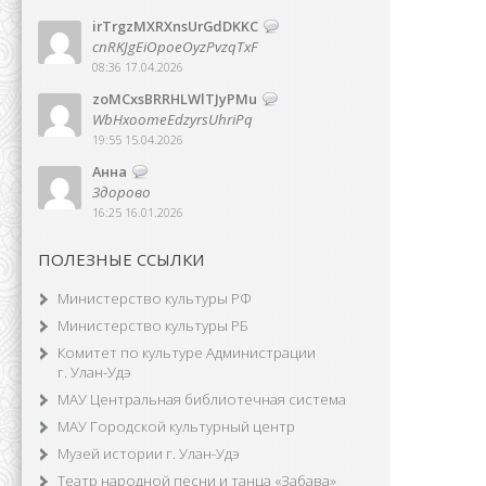
irTrgzMXRXnsUrGdDKKC
cnRKJgEiOpoeOyzPvzqTxF
08:36 17.04.2026
zoMCxsBRRHLWlTJyPMu
WbHxoomeEdzyrsUhriPq
19:55 15.04.2026
Анна
Здорово
16:25 16.01.2026
ПОЛЕЗНЫЕ ССЫЛКИ
Министерство культуры РФ
Министерство культуры РБ
Комитет по культуре Администрации
г. Улан-Удэ
МАУ Центральная библиотечная система
МАУ Городской культурный центр
Музей истории г. Улан-Удэ
Театр народной песни и танца «Забава»