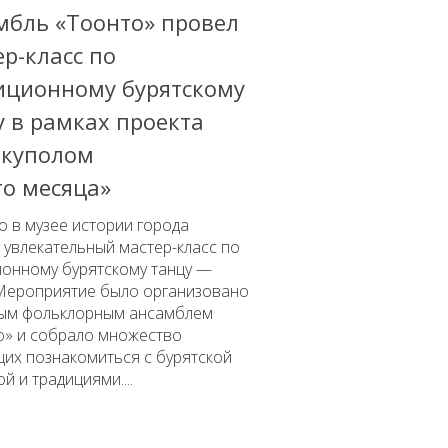
мбль «Тоонто» провел
р-класс по
иционному бурятскому
у в рамках проекта
 куполом
го месяца»
 в музее истории города
увлекательный мастер-класс по
ионному бурятскому танцу —
 Мероприятие было организовано
ым фольклорным ансамблем
о» и собрало множество
их познакомиться с бурятской
ой и традициями....