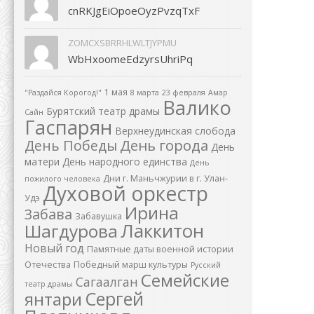
cnRKJgEiOpoeOyzPvzqTxF
ZOMCXSBRRHLWLTJYPMU
WbHxoomeEdzyrsUhriPq
1 мая
"Раздайся Корогод!"
8 марта
23 февраля
Амар
Валико
Бурятский театр драмы
Сайн
Гаспарян
Верхнеудинская слобода
День города
День Победы
День
матери
День народного единства
День
Дни г. Маньчжурии в г. Улан-
пожилого человека
Духовой оркестр
Удэ
Ирина
Забава
Забавушка
Лаккитон
Шагдурова
Новый год
Памятные даты военной истории
Отечества
Победный марш культуры
Русский
Семейские
Сагаалган
театр драмы
Сергей
янтари