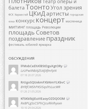
Плотников
Театр оперы и
Тоонто
Угол зрения
балета
ЦКиД
артисты
ФСК
Хараасгай
городская
концерт
конкурс
масленица
елка
митинг
площадь Революции
площадь Советов
праздник
поздравление
фестиваль
юбилей
ярмарка
ОБСУЖДЕНИЯ
lFMxbCeEhXlBStDguXgtORy
LzUPwXNbXjZUdJXfmFpN
07:18 20.07.2026
RrUgoSQUxkmFXbNmYLKbvC
BYRfCWShPKSISqslYsLucWR
01:26 21.05.2026
KfSKblbJJEuVIEaoyOZDQOOM
ReBPLgSsCSPhCJcuRkVhyxxn
10:10 29.04.2026