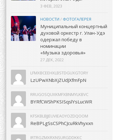
3 ФЕВ, 2023
НОВОСТИ
/
ФОТОГАЛЕРЕЯ
Муниципальный концертный
духовой оркестр г. Улан-Удэ
одержал победу в
номинации
«Музыка здоровья»
27 ДЕК, 2022
LFMXBCEEHXLBSTDGUXGTORY
LzUPwXNbXjZUdJXfmFpN
RRUGOSQUXKMFXBNMYLKBVC
BYRfCWShPKSISqslYsLucWR
KFSKBLBJJEUVIEAOYOZDQOOM
ReBPLgSsCSPhCJcuRkVhyxxn
IRTRGZMXRXNSURGDDKKC