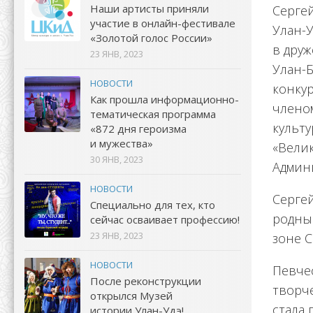
Наши артисты приняли
Сергей
участие в онлайн-фестивале
Улан-У
«Золотой голос России»
в друж
23 ЯНВ, 2023
Улан-Б
НОВОСТИ
конкур
Как прошла информационно-
члено
тематическая программа
культ
«872 дня героизма
и мужества»
«Вели
30 ЯНВ, 2023
Админи
НОВОСТИ
Серге
Специально для тех, кто
родны
сейчас осваивает профессию!
23 ЯНВ, 2023
зоне 
НОВОСТИ
Певче
После реконструкции
творче
открылся Музей
стала
истории Улан-Удэ!