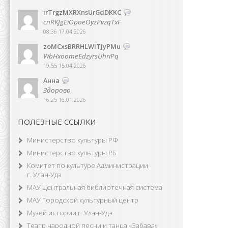
irTrgzMXRXnsUrGdDKKC
cnRKJgEiOpoeOyzPvzqTxF
08:36 17.04.2026
zoMCxsBRRHLWlTJyPMu
WbHxoomeEdzyrsUhriPq
19:55 15.04.2026
Анна
Здорово
16:25 16.01.2026
ПОЛЕЗНЫЕ ССЫЛКИ
Министерство культуры РФ
Министерство культуры РБ
Комитет по культуре Администрации
г. Улан-Удэ
МАУ Центральная библиотечная система
МАУ Городской культурный центр
Музей истории г. Улан-Удэ
Театр народной песни и танца «Забава»