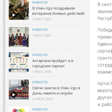
НОВОСТИ
В сент
В Улан-Удэ поздравили
звание
ветеранов боевых действий
Респуб
2 ИЮЛ, 2026
Победи
НОВОСТИ
1 ИЮЛ, 2026
премий
Админи
серти
НОВОСТИ
гранто
Алтаргана пройдет и в
сотруд
городских парках!
взаимо
1 ИЮЛ, 2026
НОВОСТИ
Артис
Свечи зажгли в Улан-Удэ в
мероп
День памяти и скорби
других
22 ИЮН, 2026
и райо
НОВОСТИ