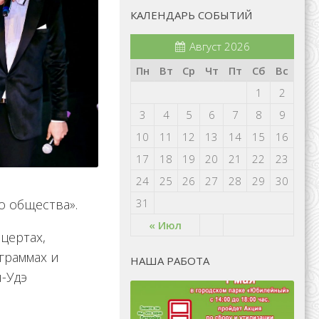
КАЛЕНДАРЬ СОБЫТИЙ
Август 2026
Пн
Вт
Ср
Чт
Пт
Сб
Вс
1
2
3
4
5
6
7
8
9
10
11
12
13
14
15
16
17
18
19
20
21
22
23
24
25
26
27
28
29
30
о общества».
31
« Июл
цертах,
граммах и
НАША РАБОТА
н-Удэ