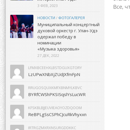
3 ФЕВ, 2023
Все, ч
НОВОСТИ
/
ФОТОГАЛЕРЕЯ
Муниципальный концертный
духовой оркестр г. Улан-Удэ
одержал победу в
номинации
«Музыка здоровья»
27 ДЕК, 2022
LFMXBCEEHXLBSTDGUXGTORY
LzUPwXNbXjZUdJXfmFpN
RRUGOSQUXKMFXBNMYLKBVC
BYRfCWShPKSISqslYsLucWR
KFSKBLBJJEUVIEAOYOZDQOOM
ReBPLgSsCSPhCJcuRkVhyxxn
IRTRGZMXRXNSURGDDKKC