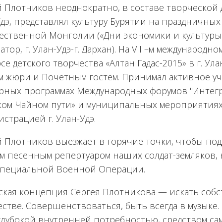
 Плотников неоднократно, в составе творческой д
дэ, представлял культуру Бурятии на праздничны
ественной Монголии («Дни экономики и культуры г
атор, г. Улан-Удэ-г. Дархан). На VII –м международн
се детского творчества «Алтан Гадас-2015» в г. Ул
м жюри и Почетным гостем. Принимал активное уч
урных программах Международных форумов "Интег
ком Чайном пути» и муниципальных мероприятия
страцией г. Улан-Удэ.
й Плотников выезжает в горячие точки, чтобы по
м песенным репертуаром наших солдат-земляков, 
Специальной Военной Операции.
ская концепция Сергея Плотникова — искать собс
стве. Совершенствоваться, быть всегда в музыке.
 глубокой внутренней потребностью, средством с