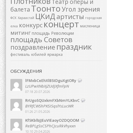
Плотников
Театр оперы и
Тоонто
Угол зрения
балета
ЦКиД
артисты
ФСК
Хараасгай
городская
концерт
конкурс
масленица
елка
митинг
площадь Революции
площадь Советов
праздник
поздравление
фестиваль
юбилей
ярмарка
ОБСУЖДЕНИЯ
lFMxbCeEhXlBStDguXgtORy
LzUPwXNbXjZUdJXfmFpN
07:18 20.07.2026
RrUgoSQUxkmFXbNmYLKbvC
BYRfCWShPKSISqslYsLucWR
01:26 21.05.2026
KfSKblbJJEuVIEaoyOZDQOOM
ReBPLgSsCSPhCJcuRkVhyxxn
10:10 29.04.2026