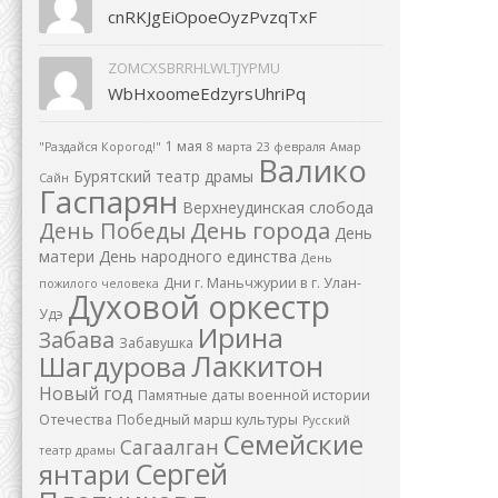
cnRKJgEiOpoeOyzPvzqTxF
ZOMCXSBRRHLWLTJYPMU
WbHxoomeEdzyrsUhriPq
1 мая
"Раздайся Корогод!"
8 марта
23 февраля
Амар
Валико
Бурятский театр драмы
Сайн
Гаспарян
Верхнеудинская слобода
День города
День Победы
День
матери
День народного единства
День
Дни г. Маньчжурии в г. Улан-
пожилого человека
Духовой оркестр
Удэ
Ирина
Забава
Забавушка
Лаккитон
Шагдурова
Новый год
Памятные даты военной истории
Отечества
Победный марш культуры
Русский
Семейские
Сагаалган
театр драмы
Сергей
янтари