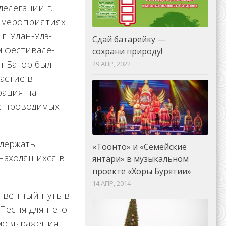
елегации г.
х мероприятиях
. Улан-Удэ-
Сдай батарейку —
ом фестивале-
сохрани природу!
ан-Батор был
29 АПР, 2022
астие в
рация на
х проводимых
ддержать
«Тоонто» и «Cемейские
находящихся в
янтари» в музыкальном
проекте «Хоры Бурятии»
14 АПР, 2014
твенный путь в
 Песня для него
амовыражения.