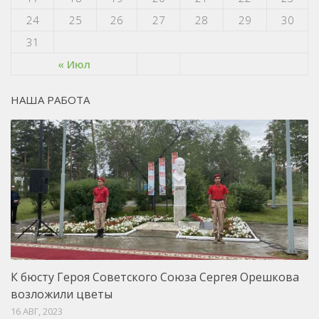
24
25
26
27
28
29
30
31
« Июл
НАША РАБОТА
К бюсту Героя Советского Союза Сергея Орешкова
возложили цветы
16 АВГ, 2023