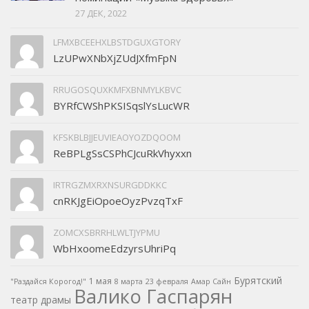
27 ДЕК, 2022
LFMXBCEEHXLBSTDGUXGTORY
LzUPwXNbXjZUdJXfmFpN
RRUGOSQUXKMFXBNMYLKBVC
BYRfCWShPKSISqslYsLucWR
KFSKBLBJJEUVIEAOYOZDQOOM
ReBPLgSsCSPhCJcuRkVhyxxn
IRTRGZMXRXNSURGDDKKC
cnRKJgEiOpoeOyzPvzqTxF
ZOMCXSBRRHLWLTJYPMU
WbHxoomeEdzyrsUhriPq
Бурятский
1 мая
"Раздайся Корогод!"
8 марта
23 февраля
Амар Сайн
Валико Гаспарян
театр драмы