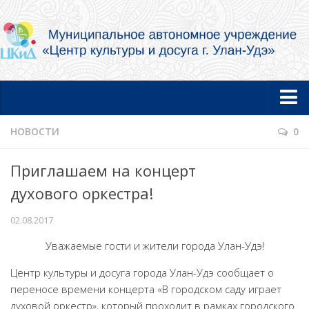
Главная
НОВОСТИ
0
Новости
Приглашаем на концерт
Об учреждении
духового оркестра!
Документы
02.08.2017
Услуги в электронной форме
Уважаемые гости и жители города Улан-Удэ!
Фотогалерея
Центр культуры и досуга города Улан-Удэ сообщает о
Творческие коллективы и артисты
переносе времени концерта «В городском саду играет
Муниципальный концертный духовой оркестр
духовой оркестр», который проходит в рамках городского