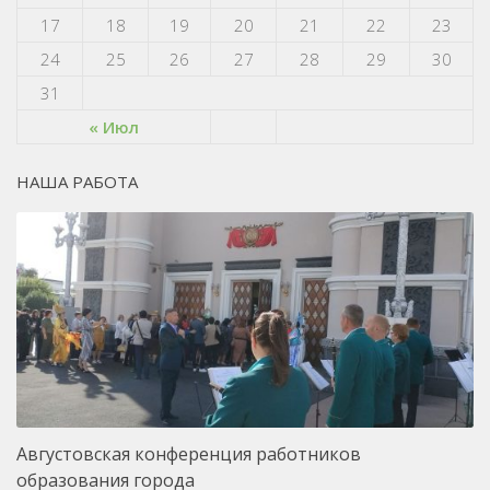
17
18
19
20
21
22
23
24
25
26
27
28
29
30
31
« Июл
НАША РАБОТА
Августовская конференция работников
образования города