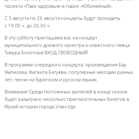
проекта «Парк здоровья» в парке «Юбилейный».
Народный фольклорный ансамбль «Тоонто»
Забайкальский народный хор «Семейские янтари»
С 5 августа по 26 августа концерты будут проходить
с 19.00 ч. до 20.30 ч.
Группа «Лаккитон»
В эту субботу приглашаем вас на концерт
Валико Гаспарян
муниципального духового оркестра и известного певца
Ирина Шагдурова
Тимура Болотова! ВХОД СВОБОДНЫЙ!
Анна Комолова
В программе очередного концерта: произведения Бау
Сергей Плотников
Ямпилова, Жигжита Батуева, популярные мелодии разных
Интернет-приемная
лет, песни на бурятском и русском языках.
Контакты
Внимание! Среди постоянных зрителей в конце сезона
будет разыграно несколько пригласительных билетов в
Купить Билеты
Музей истории города Улан-Удэ.