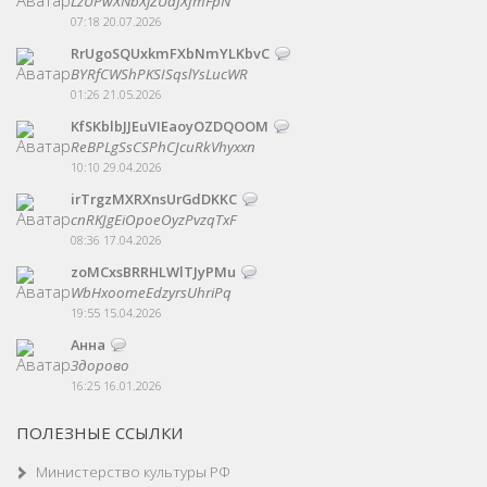
LzUPwXNbXjZUdJXfmFpN
07:18 20.07.2026
RrUgoSQUxkmFXbNmYLKbvC
BYRfCWShPKSISqslYsLucWR
01:26 21.05.2026
KfSKblbJJEuVIEaoyOZDQOOM
ReBPLgSsCSPhCJcuRkVhyxxn
10:10 29.04.2026
irTrgzMXRXnsUrGdDKKC
cnRKJgEiOpoeOyzPvzqTxF
08:36 17.04.2026
zoMCxsBRRHLWlTJyPMu
WbHxoomeEdzyrsUhriPq
19:55 15.04.2026
Анна
Здорово
16:25 16.01.2026
ПОЛЕЗНЫЕ ССЫЛКИ
Министерство культуры РФ