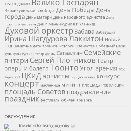
Валико Гаспарян
театр драмы
День
День Победы
Верхнеудинская слобода
города
День матери
День народного единства
День
Дни г. Маньчжурии в г. Улан-Удэ
пожилого человека
Духовой оркестр
Забава
Забавушка
Лаккитон
Ирина Шагдурова
Новый
год
Памятные даты военной истории Отечества
Победный марш
Семейские
Сагаалган
культуры
Русский театр драмы
Сергей Плотников
янтари
Театр
Тоонто
Угол зрения
оперы и балета
ФСК
ЦКиД
артисты
конкурс
Хараасгай
городская елка
концерт
митинг
площадь Революции
масленица
площадь Советов
поздравление
праздник
фестиваль
юбилей
ярмарка
ОБСУЖДЕНИЯ
lFMxbCeEhXlBStDguXgtORy