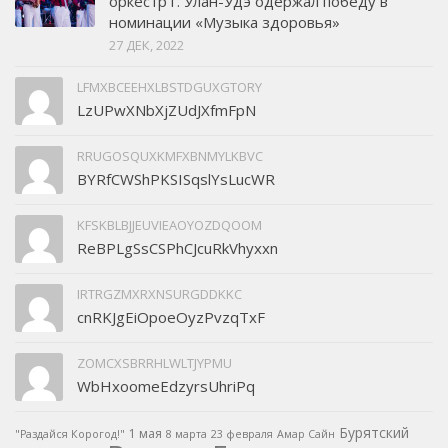
оркестр г. Улан-Удэ одержал победу в
номинации «Музыка здоровья»
27 ДЕК, 2022
LFMXBCEEHXLBSTDGUXGTORY
LzUPwXNbXjZUdJXfmFpN
RRUGOSQUXKMFXBNMYLKBVC
BYRfCWShPKSISqslYsLucWR
KFSKBLBJJEUVIEAOYOZDQOOM
ReBPLgSsCSPhCJcuRkVhyxxn
IRTRGZMXRXNSURGDDKKC
cnRKJgEiOpoeOyzPvzqTxF
ZOMCXSBRRHLWLTJYPMU
WbHxoomeEdzyrsUhriPq
Бурятский
1 мая
"Раздайся Корогод!"
8 марта
23 февраля
Амар Сайн