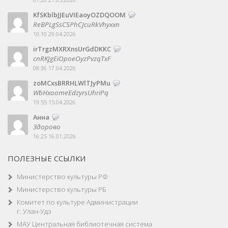
01:26 21.05.2026
KfSKblbJJEuVIEaoyOZDQOOM
ReBPLgSsCSPhCJcuRkVhyxxn
10:10 29.04.2026
irTrgzMXRXnsUrGdDKKC
cnRKJgEiOpoeOyzPvzqTxF
08:36 17.04.2026
zoMCxsBRRHLWlTJyPMu
WbHxoomeEdzyrsUhriPq
19:55 15.04.2026
Анна
Здорово
16:25 16.01.2026
ПОЛЕЗНЫЕ ССЫЛКИ
Министерство культуры РФ
Министерство культуры РБ
Комитет по культуре Администрации
г. Улан-Удэ
МАУ Центральная библиотечная система