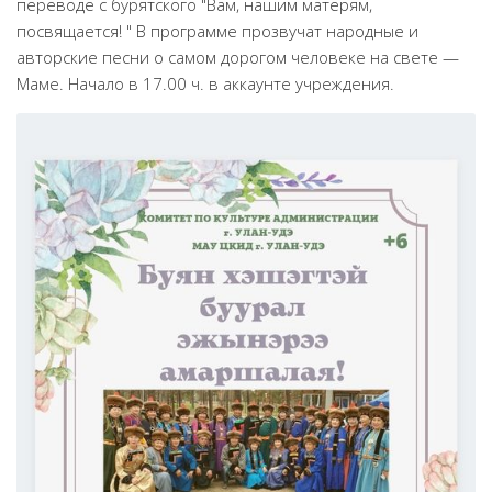
переводе с бурятского "Вам, нашим матерям,
Народный фольклорный ансамбль «Тоонто»
посвящается! " В программе прозвучат народные и
авторские песни о самом дорогом человеке на свете —
Забайкальский народный хор «Семейские янтари»
Маме. Начало в 17.00 ч. в аккаунте учреждения.
Группа «Лаккитон»
Валико Гаспарян
Ирина Шагдурова
Анна Комолова
Сергей Плотников
Интернет-приемная
Контакты
Купить Билеты