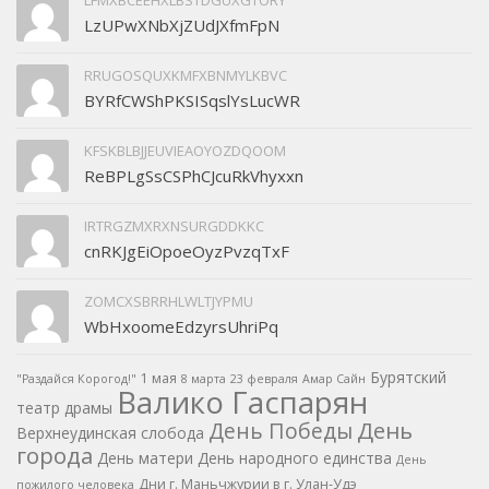
LFMXBCEEHXLBSTDGUXGTORY
LzUPwXNbXjZUdJXfmFpN
RRUGOSQUXKMFXBNMYLKBVC
BYRfCWShPKSISqslYsLucWR
KFSKBLBJJEUVIEAOYOZDQOOM
ReBPLgSsCSPhCJcuRkVhyxxn
IRTRGZMXRXNSURGDDKKC
cnRKJgEiOpoeOyzPvzqTxF
ZOMCXSBRRHLWLTJYPMU
WbHxoomeEdzyrsUhriPq
Бурятский
1 мая
"Раздайся Корогод!"
8 марта
23 февраля
Амар Сайн
Валико Гаспарян
театр драмы
День
День Победы
Верхнеудинская слобода
города
День матери
День народного единства
День
Дни г. Маньчжурии в г. Улан-Удэ
пожилого человека