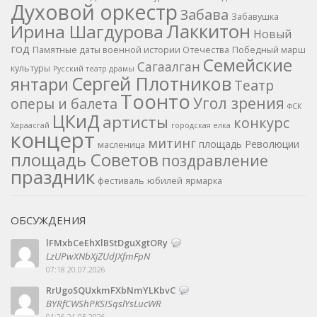
Духовой оркестр
Забава
Забавушка
Лаккитон
Ирина Шагдурова
Новый
год
Памятные даты военной истории Отечества
Победный марш
Семейские
Сагаалган
культуры
Русский театр драмы
Сергей Плотников
янтари
Театр
Тоонто
Угол зрения
оперы и балета
ФСК
ЦКиД
артисты
конкурс
Хараасгай
городская елка
концерт
митинг
площадь Революции
масленица
площадь Советов
поздравление
праздник
фестиваль
юбилей
ярмарка
ОБСУЖДЕНИЯ
lFMxbCeEhXlBStDguXgtORy
LzUPwXNbXjZUdJXfmFpN
07:18 20.07.2026
RrUgoSQUxkmFXbNmYLKbvC
BYRfCWShPKSISqslYsLucWR