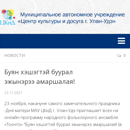
Главная
НОВОСТИ
0
Новости
Буян хэшэгтэй буурал
Об учреждении
эжынэрээ амаршалая!
Документы
23.11.2021
Услуги в электронной форме
23 ноября, накануне самого замечательного праздника
Фотогалерея
-Дня матери МАУ ЦКиД г. Улан-Удэ приглашает всех на
Творческие коллективы и артисты
онлайн программу народного фольклорного ансамбля
«Тоонто» "Буян хэшэгтэй буурал эжынэрээ амаршалая! (в
Муниципальный концертный духовой оркестр