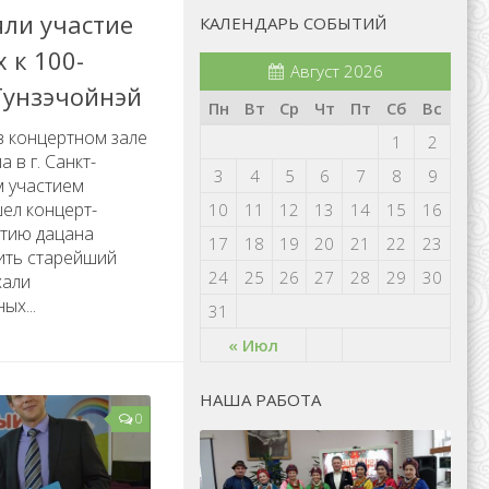
яли участие
КАЛЕНДАРЬ СОБЫТИЙ
 к 100-
Август 2026
Гунзэчойнэй
Пн
Вт
Ср
Чт
Пт
Сб
Вс
в концертном зале
1
2
 в г. Санкт-
3
4
5
6
7
8
9
м участием
ел концерт-
10
11
12
13
14
15
16
етию дацана
17
18
19
20
21
22
23
ить старейший
24
25
26
27
28
29
30
хали
ых...
31
« Июл
НАША РАБОТА
0