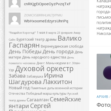
Калашн
cnRKJgEiOpoeOyzPvzqTxF
награж
города-
ZOMCXSBRRHLWLTJYPMU
письмо
WbHxoomeEdzyrsUhriPq
политик
награж
1 мая
Николае
"Раздайся Корогод!"
8 марта
23 февраля
Амар
Валико
Бурятский театр драмы
Сайн
Гаспарян
Верхнеудинская слобода
День города
День Победы
День
матери
День народного единства
День
Дни г. Маньчжурии в г. Улан-
пожилого человека
Духовой оркестр
Удэ
Ирина
Забава
Забавушка
Лаккитон
Шагдурова
Новый год
Памятные даты военной истории
Отечества
Победный марш культуры
Русский
АРХИВ
Семейские
Сагаалган
театр драмы
Фото
Сергей
янтари