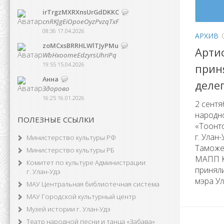
irTrgzMXRXnsUrGdDKKC
cnRKJgEiOpoeOyzPvzqTxF
08:36 17.04.2026
АРХИВ
zoMCxsBRRHLWlTJyPMu
Арти
WbHxoomeEdzyrsUhriPq
19:55 15.04.2026
прин
Анна
деле
Здорово
16:25 16.01.2026
2 сентя
народн
ПОЛЕЗНЫЕ ССЫЛКИ
«Тоонто
г. Улан
Министерство культуры РФ
Таможе
Министерство культуры РБ
МАПП К
Комитет по культуре Администрации
принял
г. Улан-Удэ
мэра Ул
МАУ Центральная библиотечная система
МАУ Городской культурный центр
Музей истории г. Улан-Удэ
Театр народной песни и танца «Забава»