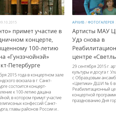
09.10.2015
АРХИВ
/
ФОТОГАЛЕРЕЯ
нто» примет участие в
Артисты МАУ ЦК
дничном концерте,
Удэ снова в
ященному 100-летию
Реабилитацио
на «Гунзэчойнэй»
центре «Светл
нкт-Петербурге
29 сентября 2015 г. а
культуры и досуга г. У
бря 2015 года в концертном зале
с Образцовым ансамб
ндского вокзала в г. Санкт-
«Цветики» ДШИ № 6 в
рге состоится концерт-
Реабилитационный це
ление к 100-летию дацана
концертной программ
йнэй, в котором примут участие
празднованию Дня горо
елигиозных конфессий Санкт-
рга, главы районов России и...