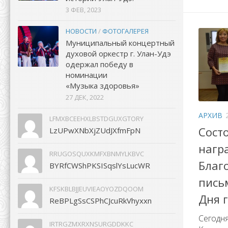
3 ФЕВ, 2023
НОВОСТИ
/
ФОТОГАЛЕРЕЯ
Муниципальный концертный
духовой оркестр г. Улан-Удэ
одержал победу в
номинации
«Музыка здоровья»
27 ДЕК, 2022
АРХИВ
LFMXBCEEHXLBSTDGUXGTORY
Сост
LzUPwXNbXjZUdJXfmFpN
нагр
RRUGOSQUXKMFXBNMYLKBVC
Благ
BYRfCWShPKSISqslYsLucWR
пись
KFSKBLBJJEUVIEAOYOZDQOOM
Дня 
ReBPLgSsCSPhCJcuRkVhyxxn
Сегодня
IRTRGZMXRXNSURGDDKKC