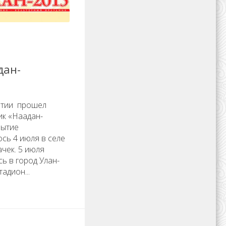
дан-
рятии прошел
ик «Наадан-
рытие
сь 4 июля в селе
чек. 5 июля
ь в город Улан-
адион...