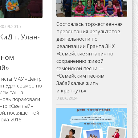
Состоялась торжественная
30.09.2015
презентация результатов
иД г. Улан-
деятельности по
реализации Гранта ЗНХ
«Семейские янтари» по
нном
сохранению живой
ый»
семейской песни —
«Семейским песням
ртисты МАУ «Центр
Забайкалья жить
лан-Удэ» совместно
и крепнуть»
лем танца
8 ДЕК, 2024
новь порадовали
нтр «Светлый»
ой, посвященной
да-2015....