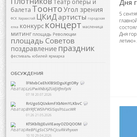
Плотников
Театр оперы и
Дня 
Тоонто
Угол зрения
балета
5 сентяб
ЦКиД
артисты
ФСК
Хараасгай
городская
главной
концерт
конкурс
состоя
масленица
елка
митинг
Дня гор
площадь Революции
площадь Советов
летию».
праздник
поздравление
фестиваль
юбилей
ярмарка
ОБСУЖДЕНИЯ
lFMxbCeEhXlBStDguXgtORy
LzUPwXNbXjZUdJXfmFpN
07:18 20.07.2026
RrUgoSQUxkmFXbNmYLKbvC
BYRfCWShPKSISqslYsLucWR
01:26 21.05.2026
KfSKblbJJEuVIEaoyOZDQOOM
ReBPLgSsCSPhCJcuRkVhyxxn
10:10 29.04.2026