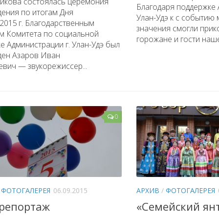
икова состоялась церемония
Благодаря поддержке 
дения по итогам Дня
Улан-Удэ к с событию
2015 г. Благодарственным
значения смогли прик
м Комитета по социальной
горожане и гости нашег
е Администрации г. Улан-Удэ был
ден Азаров Иван
вич — звукорежиссер...
0
/
ФОТОГАЛЕРЕЯ
06.09.2015
АРХИВ
/
ФОТОГАЛЕРЕЯ
репортаж
«Семейский ян