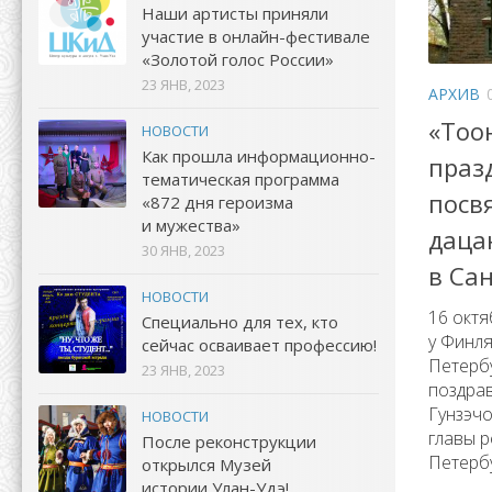
Наши артисты приняли
участие в онлайн-фестивале
«Золотой голос России»
23 ЯНВ, 2023
АРХИВ
«Тоо
НОВОСТИ
Как прошла информационно-
праз
тематическая программа
посв
«872 дня героизма
и мужества»
даца
30 ЯНВ, 2023
в Са
НОВОСТИ
16 октя
Специально для тех, кто
у Финля
сейчас осваивает профессию!
Петербу
23 ЯНВ, 2023
поздрав
Гунзэчо
НОВОСТИ
главы р
После реконструкции
Петербу
открылся Музей
истории Улан-Удэ!