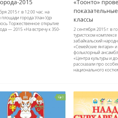
города-2015
«Тоонто» пров
показательные
ря 2015 г. в 12.00 час. на
 площади города Улан-Удэ
классы
лось Торжественное открытие
ода — 2015 «На встречу к 350-
2 сентября 2015 г. в г
туристском комплексе
забайкальский народн
«Семейские янтари» и
фольклорный ансамбл
«Центра культуры и дос
рассказали про особе
национального костюма
0