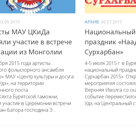
02.09.2015
АРХИВ
06.07.2015
сты МАУ ЦКиДа
Национальный
яли участие в встрече
праздник «Наа
гации из Монголии
Сурхарбан»
бря 2015 года артисты
4-5 июля 2015 г. в Бу
ого фольклорного ансамбля
национальный праздн
» МАУ «Центр культуры и досуга
Сурхарбан 2015». Отк
-Удэ», на территории
мероприятия состояло
нного поста
Верхняя Иволга со ска
яхта Бурятской таможни,
событие переместилос
и участие в Церемонии встречи
Удэ, на Центральный ст
ан-Батора господина Э....