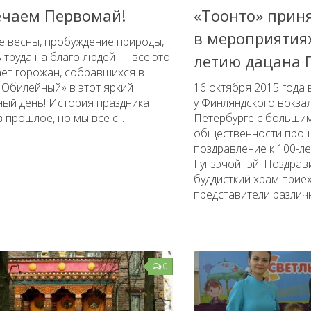
ечаем Первомай!
«Тоонто» прин
в мероприятиях
е весны, пробуждение природы,
 труда на благо людей — всё это
летию дацана 
ает горожан, собравшихся в
«Юбилейный» в этот яркий
16 октября 2015 года 
ый день! История праздника
у Финляндского вокзала
в прошлое, но мы все с...
Петербурге с больши
общественности прош
поздравление к 100-л
Гунзэчойнэй. Поздрав
буддисткий храм прие
представители различн
0