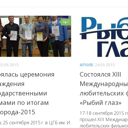
0
25.09.2015
АРХИВ
24.09.2015
оялась церемония
Состоялся XIII
аждения
Международны
одарственными
любительских 
мами по итогам
«Рыбий глаз»
города-2015
17-18 сентября 2015 г
прошел XIII Междуна
, 25 сентября 2015 г. в ЦГБ им. И.
любительских фильмов