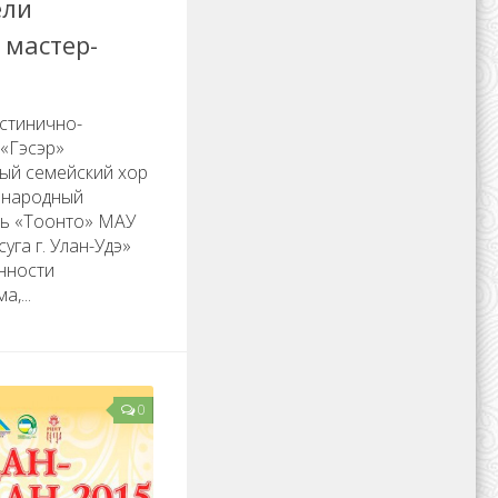
ели
 мастер-
остинично-
 «Гэсэр»
ый семейский хор
 народный
ь «Тоонто» МАУ
уга г. Улан-Удэ»
нности
,...
0