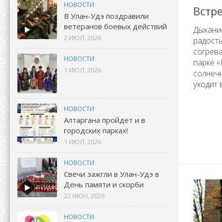
НОВОСТИ
Встр
В Улан-Удэ поздравили
ветеранов боевых действий
Дыхани
2 ИЮЛ, 2026
радость
согрев
НОВОСТИ
парке 
1 ИЮЛ, 2026
солнечн
уходит 
НОВОСТИ
Алтаргана пройдет и в
городских парках!
1 ИЮЛ, 2026
НОВОСТИ
Свечи зажгли в Улан-Удэ в
День памяти и скорби
22 ИЮН, 2026
НОВОСТИ