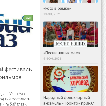
«Foto в рамке»
19 АВГ, 2021
0
«Песни наших мам»
4 ИЮН, 2021
й фестиваль
фильмов
ода в Улан-Удэ
Народный фольклорный
родный фестиваль
ансамбль «Тоонто» принял
 «Рыбий глаз».