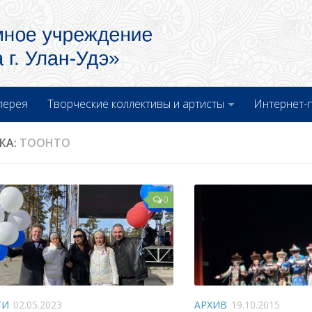
лерея
Творческие коллективы и артисты
Интернет-
КА:
ТООНТО
0
ТИ
02.05.2023
АРХИВ
19.10.2015