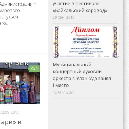
участие в фестивале
Администрации г.
«Байкальский хоровод»
 мирового
оснуться
29 СЕН, 2016
о...
Муниципальный
0
концертный духовой
оркестр г. Улан-Удэ занял
I место
12 АПР, 2021
02.09.2015
тари» и