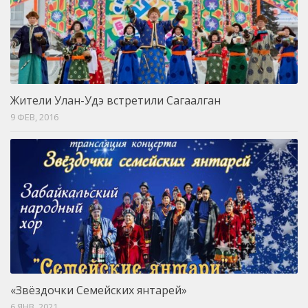
Жители Улан-Удэ встретили Сагаалган
9 ФЕВ, 2016
«Звёздочки Семейских янтарей»
6 ЯНВ, 2021