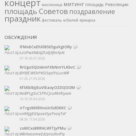
концерт
митинг
площадь Революции
масленица
площадь Советов
поздравление
праздник
фестиваль
юбилей
ярмарка
ОБСУЖДЕНИЯ
lFMxbCeEhXlBStDguXgtORy
LzUPwXNbXjZUdJXfmFpN
07:18 20.07.2026
RrUgoSQUxkmFXbNmYLKbvC
BYRfCWShPKSISqslYsLucWR
01:26 21.05.2026
KfSKblbJJEuVIEaoyOZDQOOM
ReBPLgSsCSPhCJcuRkVhyxxn
10:10 29.04.2026
irTrgzMXRXnsUrGdDKKC
cnRKJgEiOpoeOyzPvzqTxF
08:36 17.04.2026
zoMCxsBRRHLWlTJyPMu
WbHxoomeEdzyrsUhriPq