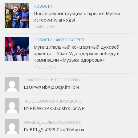
НОВОСТИ
После реконструкции открылся Музей
истории Улан-Удэ!
3 ФЕВ, 2023
НОВОСТИ
/
ФОТОГАЛЕРЕЯ
Муниципальный концертный духовой
оркестр г. Улан-Удэ одержал победу в
номинации «Музыка здоровья»
27 ДЕК, 2022
LFMXBCEEHXLBSTDGUXGTORY
LzUPwXNbXjZUdJXfmFpN
RRUGOSQUXKMFXBNMYLKBVC
BYRfCWShPKSISqslYsLucWR
KFSKBLBJJEUVIEAOYOZDQOOM
ReBPLgSsCSPhCJcuRkVhyxxn