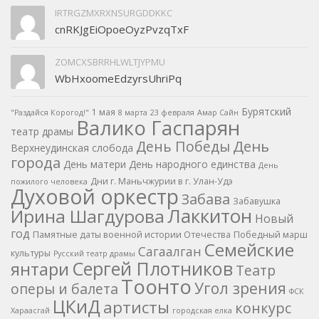
IRTRGZMXRXNSURGDDKKC
cnRKJgEiOpoeOyzPvzqTxF
ZOMCXSBRRHLWLTJYPMU
WbHxoomeEdzyrsUhriPq
Бурятский
1 мая
"Раздайся Корогод!"
8 марта
23 февраля
Амар Сайн
Валико Гаспарян
театр драмы
День
День Победы
Верхнеудинская слобода
города
День матери
День народного единства
День
Дни г. Маньчжурии в г. Улан-Удэ
пожилого человека
Духовой оркестр
Забава
Забавушка
Лаккитон
Ирина Шагдурова
Новый
год
Памятные даты военной истории Отечества
Победный марш
Семейские
Сагаалган
культуры
Русский театр драмы
Сергей Плотников
янтари
Театр
Тоонто
Угол зрения
оперы и балета
ФСК
ЦКиД
артисты
конкурс
Хараасгай
городская елка