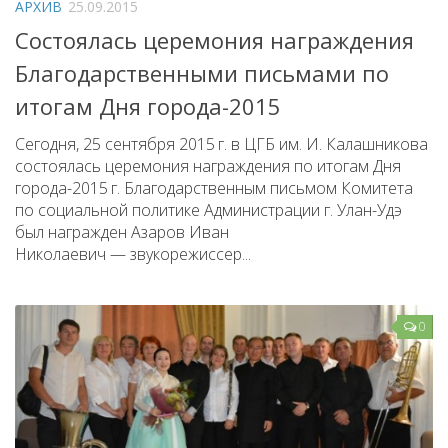
АРХИВ
25.09.2015
Народный фольклорный ансамбль «Тоонто»
Состоялась церемония награждения
Забайкальский народный хор «Семейские янтари»
Благодарственными письмами по
Группа «Лаккитон»
итогам Дня города-2015
Валико Гаспарян
Сегодня, 25 сентября 2015 г. в ЦГБ им. И. Калашникова
Ирина Шагдурова
состоялась церемония награждения по итогам Дня
города-2015 г. Благодарственным письмом Комитета
Анна Комолова
по социальной политике Администрации г. Улан-Удэ
Сергей Плотников
был награжден Азаров Иван
Николаевич — звукорежиссер...
Интернет-приемная
Контакты
0
Купить Билеты