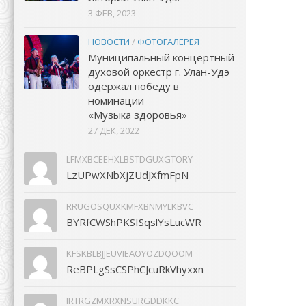
3 ФЕВ, 2023
НОВОСТИ
/
ФОТОГАЛЕРЕЯ
Муниципальный концертный
духовой оркестр г. Улан-Удэ
одержал победу в
номинации
«Музыка здоровья»
27 ДЕК, 2022
LFMXBCEEHXLBSTDGUXGTORY
LzUPwXNbXjZUdJXfmFpN
RRUGOSQUXKMFXBNMYLKBVC
BYRfCWShPKSISqslYsLucWR
KFSKBLBJJEUVIEAOYOZDQOOM
ReBPLgSsCSPhCJcuRkVhyxxn
IRTRGZMXRXNSURGDDKKC