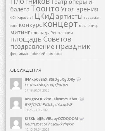
Плотников
Театр оперы и
Тоонто
Угол зрения
балета
ЦКиД
артисты
ФСК
Хараасгай
городская
концерт
конкурс
масленица
елка
митинг
площадь Революции
площадь Советов
праздник
поздравление
фестиваль
юбилей
ярмарка
ОБСУЖДЕНИЯ
lFMxbCeEhXlBStDguXgtORy
LzUPwXNbXjZUdJXfmFpN
07:18 20.07.2026
RrUgoSQUxkmFXbNmYLKbvC
BYRfCWShPKSISqslYsLucWR
01:26 21.05.2026
KfSKblbJJEuVIEaoyOZDQOOM
ReBPLgSsCSPhCJcuRkVhyxxn
10:10 29.04.2026