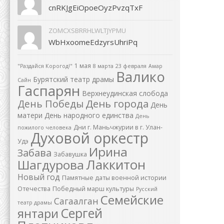
cnRKJgEiOpoeOyzPvzqTxF
ZOMCXSBRRHLWLTJYPMU
WbHxoomeEdzyrsUhriPq
1 мая
"Раздайся Корогод!"
8 марта
23 февраля
Амар
Валико
Бурятский театр драмы
Сайн
Гаспарян
Верхнеудинская слобода
День города
День Победы
День
матери
День народного единства
День
Дни г. Маньчжурии в г. Улан-
пожилого человека
Духовой оркестр
Удэ
Ирина
Забава
Забавушка
Лаккитон
Шагдурова
Новый год
Памятные даты военной истории
Отечества
Победный марш культуры
Русский
Семейские
Сагаалган
театр драмы
Сергей
янтари