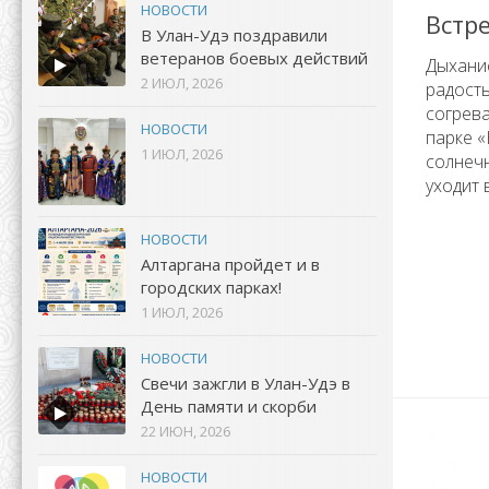
НОВОСТИ
Встр
В Улан-Удэ поздравили
ветеранов боевых действий
Дыхани
2 ИЮЛ, 2026
радость
согрев
НОВОСТИ
парке 
1 ИЮЛ, 2026
солнечн
уходит 
НОВОСТИ
Алтаргана пройдет и в
городских парках!
1 ИЮЛ, 2026
НОВОСТИ
Свечи зажгли в Улан-Удэ в
День памяти и скорби
22 ИЮН, 2026
НОВОСТИ