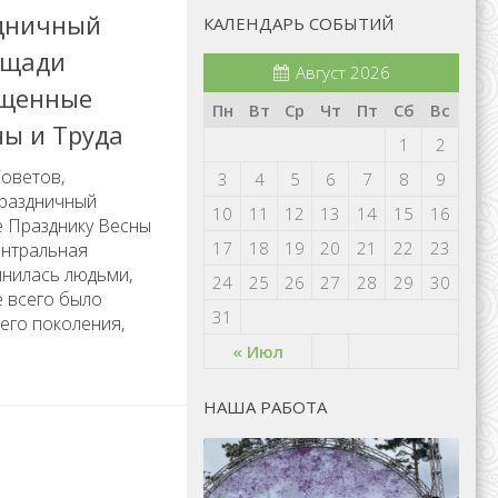
дничный
КАЛЕНДАРЬ СОБЫТИЙ
ощади
Август 2026
ященные
Пн
Вт
Ср
Чт
Пт
Сб
Вс
ны и Труда
1
2
Советов,
3
4
5
6
7
8
9
праздничный
10
11
12
13
14
15
16
е Празднику Весны
17
18
19
20
21
22
23
ентральная
лнилась людьми,
24
25
26
27
28
29
30
 всего было
31
его поколения,
« Июл
НАША РАБОТА