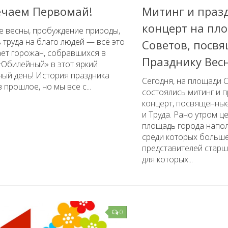
ечаем Первомай!
Митинг и праз
концерт на пл
е весны, пробуждение природы,
 труда на благо людей — всё это
Советов, посв
ает горожан, собравшихся в
Празднику Вес
«Юбилейный» в этот яркий
ый день! История праздника
Сегодня, на площади 
в прошлое, но мы все с...
состоялись митинг и 
концерт, посвященны
и Труда. Рано утром ц
площадь города напо
среди которых больше
представителей старш
для которых...
0