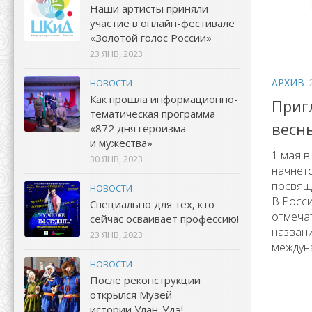
Наши артисты приняли
участие в онлайн-фестивале
«Золотой голос России»
23 ЯНВ, 2023
АРХИВ
НОВОСТИ
Как прошла информационно-
Приг
тематическая программа
весн
«872 дня героизма
и мужества»
1 мая в
30 ЯНВ, 2023
начнетс
посвяще
НОВОСТИ
В Росси
Специально для тех, кто
отмечат
сейчас осваивает профессию!
назван
23 ЯНВ, 2023
междуна
НОВОСТИ
После реконструкции
открылся Музей
истории Улан-Удэ!