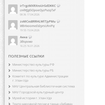
irTrgzMXRXnsUrGdDKKC
cnRKJgEiOpoeOyzPvzqTxF
08:36 17.04.2026
zoMCxsBRRHLWlTJyPMu
WbHxoomeEdzyrsUhriPq
19:55 15.04.2026
Анна
Здорово
16:25 16.01.2026
ПОЛЕЗНЫЕ ССЫЛКИ
Министерство культуры РФ
Министерство культуры РБ
Комитет по культуре Администрации
г. Улан-Удэ
МАУ Центральная библиотечная система
МАУ Городской культурный центр
Музей истории г. Улан-Удэ
Театр народной песни и танца «Забава»