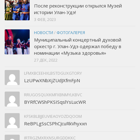
После реконструкции открылся Музей
истории Улан-Удэ!
3 ФЕВ, 2023
НОВОСТИ
/
ФОТОГАЛЕРЕЯ
Муниципальный концертный духовой
оркестр г. Улан-Удэ одержал победу в
номинации «Музыка здоровья»
27 ДЕК, 2022
LFMXBCEEHXLBSTDGUXGTORY
LzUPwXNbXjZUdJXfmFpN
RRUGOSQUXKMFXBNMYLKBVC
BYRfCWShPKSISqslYsLucWR
KFSKBLBJJEUVIEAOYOZDQOOM
ReBPLgSsCSPhCJcuRkVhyxxn
IRTRGZMXRXNSURGDDKKC