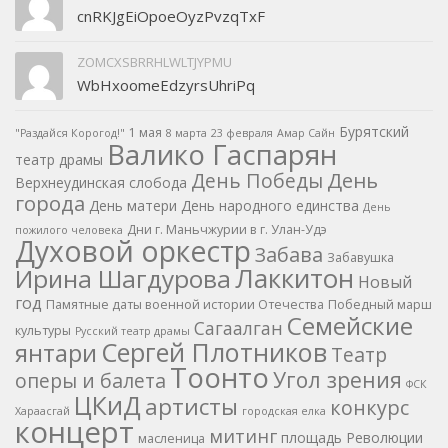
cnRKJgEiOpoeOyzPvzqTxF
ZOMCXSBRRHLWLTJYPMU
WbHxoomeEdzyrsUhriPq
Бурятский
1 мая
"Раздайся Корогод!"
8 марта
23 февраля
Амар Сайн
Валико Гаспарян
театр драмы
День
День Победы
Верхнеудинская слобода
города
День матери
День народного единства
День
Дни г. Маньчжурии в г. Улан-Удэ
пожилого человека
Духовой оркестр
Забава
Забавушка
Лаккитон
Ирина Шагдурова
Новый
год
Памятные даты военной истории Отечества
Победный марш
Семейские
Сагаалган
культуры
Русский театр драмы
Сергей Плотников
янтари
Театр
Тоонто
Угол зрения
оперы и балета
ФСК
ЦКиД
артисты
конкурс
Хараасгай
городская елка
концерт
митинг
площадь Революции
масленица