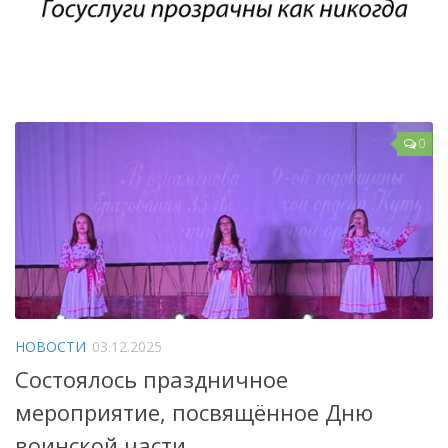
Народный фольклорный ансамбль «Тоонто»
Забайкальский народный хор «Семейские янтари»
Группа «Лаккитон»
Валико Гаспарян
0
Ирина Шагдурова
Анна Комолова
Сергей Плотников
Интернет-приемная
Контакты
Купить Билеты
НОВОСТИ
03.12.2025
Состоялось праздничное
мероприятие, посвящённое Дню
воинской части