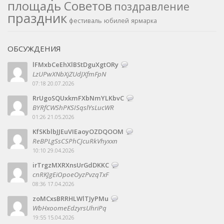
площадь Советов
поздравление
праздник
фестиваль
юбилей
ярмарка
ОБСУЖДЕНИЯ
lFMxbCeEhXlBStDguXgtORy
LzUPwXNbXjZUdJXfmFpN
07:18 20.07.2026
RrUgoSQUxkmFXbNmYLKbvC
BYRfCWShPKSISqslYsLucWR
01:26 21.05.2026
KfSKblbJJEuVIEaoyOZDQOOM
ReBPLgSsCSPhCJcuRkVhyxxn
10:10 29.04.2026
irTrgzMXRXnsUrGdDKKC
cnRKJgEiOpoeOyzPvzqTxF
08:36 17.04.2026
zoMCxsBRRHLWlTJyPMu
WbHxoomeEdzyrsUhriPq
19:55 15.04.2026