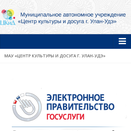
Главная
МАУ «ЦЕНТР КУЛЬТУРЫ И ДОСУГА Г. УЛАН-УДЭ»
Новости
Об учреждении
Документы
Услуги в электронной форме
Фотогалерея
Творческие коллективы и артисты
Муниципальный концертный духовой оркестр