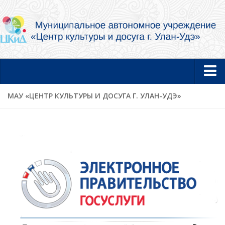
Главная
МАУ «ЦЕНТР КУЛЬТУРЫ И ДОСУГА Г. УЛАН-УДЭ»
Новости
Об учреждении
Документы
Услуги в электронной форме
Фотогалерея
Творческие коллективы и артисты
Муниципальный концертный духовой оркестр