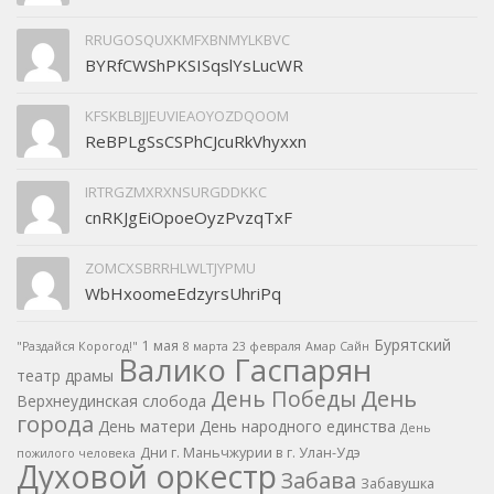
RRUGOSQUXKMFXBNMYLKBVC
BYRfCWShPKSISqslYsLucWR
KFSKBLBJJEUVIEAOYOZDQOOM
ReBPLgSsCSPhCJcuRkVhyxxn
IRTRGZMXRXNSURGDDKKC
cnRKJgEiOpoeOyzPvzqTxF
ZOMCXSBRRHLWLTJYPMU
WbHxoomeEdzyrsUhriPq
Бурятский
1 мая
"Раздайся Корогод!"
8 марта
23 февраля
Амар Сайн
Валико Гаспарян
театр драмы
День
День Победы
Верхнеудинская слобода
города
День матери
День народного единства
День
Дни г. Маньчжурии в г. Улан-Удэ
пожилого человека
Духовой оркестр
Забава
Забавушка