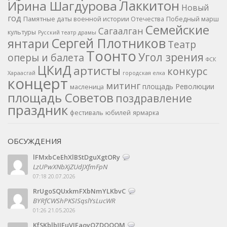
Лаккитон
Ирина Шагдурова
Новый
год
Памятные даты военной истории Отечества
Победный марш
Семейские
Сагаалган
культуры
Русский театр драмы
Сергей Плотников
янтари
Театр
Тоонто
Угол зрения
оперы и балета
ФСК
ЦКиД
артисты
конкурс
Хараасгай
городская елка
концерт
митинг
площадь Революции
масленица
площадь Советов
поздравление
праздник
фестиваль
юбилей
ярмарка
ОБСУЖДЕНИЯ
lFMxbCeEhXlBStDguXgtORy
LzUPwXNbXjZUdJXfmFpN
07:18 20.07.2026
RrUgoSQUxkmFXbNmYLKbvC
BYRfCWShPKSISqslYsLucWR
01:26 21.05.2026
KfSKblbJJEuVIEaoyOZDQOOM