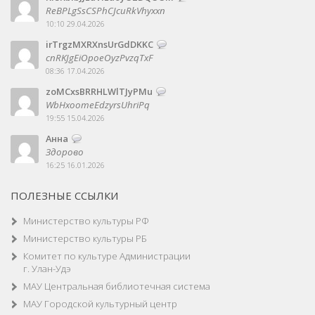
ReBPLgSsCSPhCJcuRkVhyxxn
10:10 29.04.2026
irTrgzMXRXnsUrGdDKKC
cnRKJgEiOpoeOyzPvzqTxF
08:36 17.04.2026
zoMCxsBRRHLWlTJyPMu
WbHxoomeEdzyrsUhriPq
19:55 15.04.2026
Анна
Здорово
16:25 16.01.2026
ПОЛЕЗНЫЕ ССЫЛКИ
Министерство культуры РФ
Министерство культуры РБ
Комитет по культуре Администрации
г. Улан-Удэ
МАУ Центральная библиотечная система
МАУ Городской культурный центр