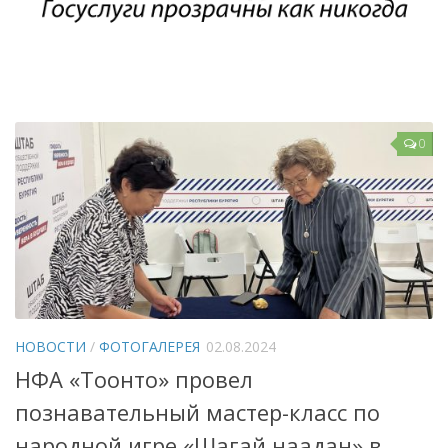
Народный фольклорный ансамбль «Тоонто»
Забайкальский народный хор «Семейские янтари»
Группа «Лаккитон»
Валико Гаспарян
0
Ирина Шагдурова
Анна Комолова
Сергей Плотников
Интернет-приемная
Контакты
Купить Билеты
НОВОСТИ
/
ФОТОГАЛЕРЕЯ
02.08.2024
НФА «Тоонто» провел
познавательный мастер-класс по
народной игре «Шагай наадан» в