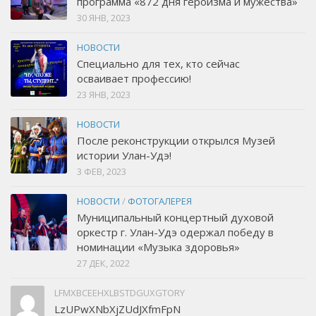
программа «872 дня героизма и мужества»
30 ЯНВ, 2023
НОВОСТИ
Специально для тех, кто сейчас
осваивает профессию!
23 ЯНВ, 2023
НОВОСТИ
После реконструкции открылся Музей
истории Улан-Удэ!
3 ФЕВ, 2023
НОВОСТИ
/
ФОТОГАЛЕРЕЯ
Муниципальный концертный духовой
оркестр г. Улан-Удэ одержал победу в
номинации «Музыка здоровья»
27 ДЕК, 2022
LFMXBCEEHXLBSTDGUXGTORY
LzUPwXNbXjZUdJXfmFpN