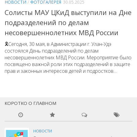
НОВОСТИ
/
ФОТОГАЛЕРЕЯ
30.05.2025
Народный фольклорный ансамбль «Тоонто»
Солисты МАУ ЦКиД выступили на Дне
Забайкальский народный хор «Семейские янтари»
подразделений по делам
Группа «Лаккитон»
несовершеннолетних МВД России
Валико Гаспарян
🎗Сегодня, 30 мая, в Администрации г. Улан-Удэ
Ирина Шагдурова
состоялся День подразделений по делам
несовершеннолетних МВД России. Мероприятие было
Анна Комолова
посвящено важной роли этих подразделений в защите
Сергей Плотников
прав и законных интересов детей и подростков....
Интернет-приемная
Контакты
Купить Билеты
КОРОТКО О ГЛАВНОМ
НОВОСТИ