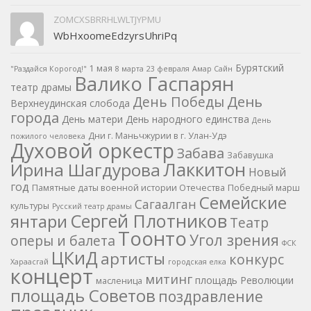
ZOMCXSBRRHLWLTJYPMU
WbHxoomeEdzyrsUhriPq
Бурятский
1 мая
"Раздайся Корогод!"
8 марта
23 февраля
Амар Сайн
Валико Гаспарян
театр драмы
День
День Победы
Верхнеудинская слобода
города
День матери
День народного единства
День
Дни г. Маньчжурии в г. Улан-Удэ
пожилого человека
Духовой оркестр
Забава
Забавушка
Лаккитон
Ирина Шагдурова
Новый
год
Памятные даты военной истории Отечества
Победный марш
Семейские
Сагаалган
культуры
Русский театр драмы
Сергей Плотников
янтари
Театр
Тоонто
Угол зрения
оперы и балета
ФСК
ЦКиД
артисты
конкурс
Хараасгай
городская елка
концерт
митинг
площадь Революции
масленица
площадь Советов
поздравление