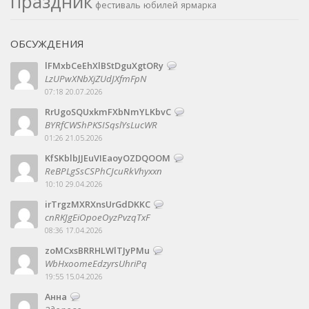
праздник
фестиваль
юбилей
ярмарка
ОБСУЖДЕНИЯ
lFMxbCeEhXlBStDguXgtORy
LzUPwXNbXjZUdJXfmFpN
07:18 20.07.2026
RrUgoSQUxkmFXbNmYLKbvC
BYRfCWShPKSISqslYsLucWR
01:26 21.05.2026
KfSKblbJJEuVIEaoyOZDQOOM
ReBPLgSsCSPhCJcuRkVhyxxn
10:10 29.04.2026
irTrgzMXRXnsUrGdDKKC
cnRKJgEiOpoeOyzPvzqTxF
08:36 17.04.2026
zoMCxsBRRHLWlTJyPMu
WbHxoomeEdzyrsUhriPq
19:55 15.04.2026
Анна