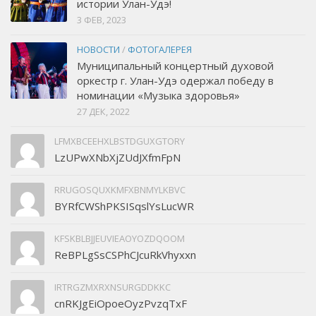
истории Улан-Удэ!
3 ФЕВ, 2023
НОВОСТИ
/
ФОТОГАЛЕРЕЯ
Муниципальный концертный духовой
оркестр г. Улан-Удэ одержал победу в
номинации «Музыка здоровья»
27 ДЕК, 2022
LFMXBCEEHXLBSTDGUXGTORY
LzUPwXNbXjZUdJXfmFpN
RRUGOSQUXKMFXBNMYLKBVC
BYRfCWShPKSISqslYsLucWR
KFSKBLBJJEUVIEAOYOZDQOOM
ReBPLgSsCSPhCJcuRkVhyxxn
IRTRGZMXRXNSURGDDKKC
cnRKJgEiOpoeOyzPvzqTxF