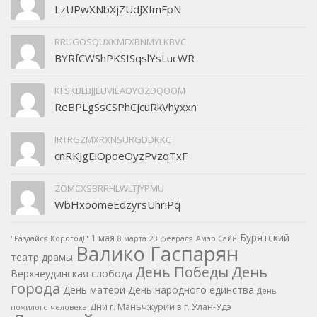
LzUPwXNbXjZUdJXfmFpN
RRUGOSQUXKMFXBNMYLKBVC
BYRfCWShPKSISqslYsLucWR
KFSKBLBJJEUVIEAOYOZDQOOM
ReBPLgSsCSPhCJcuRkVhyxxn
IRTRGZMXRXNSURGDDKKC
cnRKJgEiOpoeOyzPvzqTxF
ZOMCXSBRRHLWLTJYPMU
WbHxoomeEdzyrsUhriPq
Бурятский
1 мая
"Раздайся Корогод!"
8 марта
23 февраля
Амар Сайн
Валико Гаспарян
театр драмы
День
День Победы
Верхнеудинская слобода
города
День матери
День народного единства
День
Дни г. Маньчжурии в г. Улан-Удэ
пожилого человека