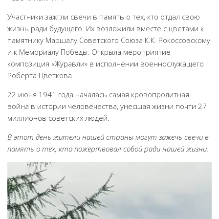
Народный фольклорный ансамбль «Тоонто»
Участники зажгли свечи в память о тех, кто отдал свою
Забайкальский народный хор «Семейские янтари»
жизнь ради будущего. Их возложили вместе с цветами к
памятнику Маршалу Советского Союза К.К. Рокоссовскому
Группа «Лаккитон»
и к Мемориалу Победы. Открыла мероприятие
Валико Гаспарян
композиция «Журавли» в исполнении военнослужащего
Роберта Цветкова.
Ирина Шагдурова
Анна Комолова
22 июня 1941 года началась самая кровопролитная
война в истории человечества, унесшая жизни почти 27
Сергей Плотников
миллионов советских людей.
Интернет-приемная
В
этот день жители нашей страны могут зажечь свечи в
Контакты
память о тех, кто пожертвовал собой ради нашей жизни.
Купить Билеты