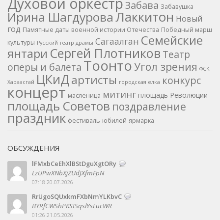
Духовой оркестр
Забава
Забавушка
Лаккитон
Ирина Шагдурова
Новый
год
Памятные даты военной истории Отечества
Победный марш
Семейские
Сагаалган
культуры
Русский театр драмы
Сергей Плотников
янтари
Театр
Тоонто
Угол зрения
оперы и балета
ФСК
ЦКиД
артисты
конкурс
Хараасгай
городская елка
концерт
митинг
площадь Революции
масленица
площадь Советов
поздравление
праздник
фестиваль
юбилей
ярмарка
ОБСУЖДЕНИЯ
lFMxbCeEhXlBStDguXgtORy
LzUPwXNbXjZUdJXfmFpN
07:18 20.07.2026
RrUgoSQUxkmFXbNmYLKbvC
BYRfCWShPKSISqslYsLucWR
01:26 21.05.2026