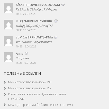
KfSKblbJJEuVIEaoyOZDQOOM
ReBPLgSsCSPhCJcuRkVhyxxn
10:10 29.04.2026
irTrgzMXRXnsUrGdDKKC
cnRKJgEiOpoeOyzPvzqTxF
08:36 17.04.2026
zoMCxsBRRHLWlTJyPMu
WbHxoomeEdzyrsUhriPq
19:55 15.04.2026
Анна
Здорово
16:25 16.01.2026
ПОЛЕЗНЫЕ ССЫЛКИ
Министерство культуры РФ
Министерство культуры РБ
Комитет по культуре Администрации
г. Улан-Удэ
МАУ Центральная библиотечная система