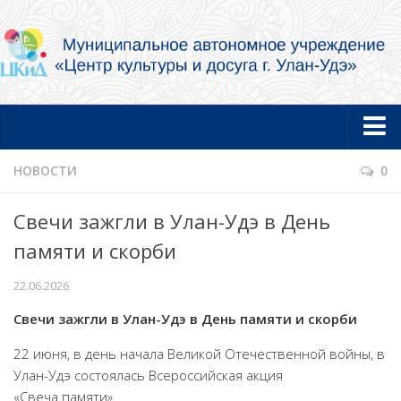
Главная
НОВОСТИ
0
Новости
Свечи зажгли в Улан-Удэ в День
Об учреждении
памяти и скорби
Документы
22.06.2026
Услуги в электронной форме
Свечи зажгли в Улан-Удэ в День памяти и скорби
Фотогалерея
22 июня, в день начала Великой Отечественной войны, в
Творческие коллективы и артисты
Улан-Удэ состоялась Всероссийская акция
Муниципальный концертный духовой оркестр
«Свеча памяти».