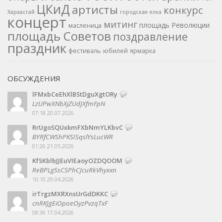
ЦКиД
артисты
конкурс
Хараасгай
городская елка
концерт
митинг
площадь Революции
масленица
площадь Советов
поздравление
праздник
фестиваль
юбилей
ярмарка
ОБСУЖДЕНИЯ
lFMxbCeEhXlBStDguXgtORy
LzUPwXNbXjZUdJXfmFpN
07:18 20.07.2026
RrUgoSQUxkmFXbNmYLKbvC
BYRfCWShPKSISqslYsLucWR
01:26 21.05.2026
KfSKblbJJEuVIEaoyOZDQOOM
ReBPLgSsCSPhCJcuRkVhyxxn
10:10 29.04.2026
irTrgzMXRXnsUrGdDKKC
cnRKJgEiOpoeOyzPvzqTxF
08:36 17.04.2026