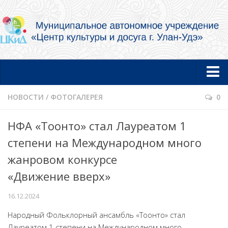
Главная
НОВОСТИ
/
ФОТОГАЛЕРЕЯ
0
Новости
НФА «Тоонто» стал Лауреатом 1
Об учреждении
степени на Международном много
Документы
жанровом конкурсе
Услуги в электронной форме
«Движение вверх»
Фотогалерея
16.12.2024
Творческие коллективы и артисты
Народный Фольклорный ансамбль «Тоонто» стал
Муниципальный концертный духовой оркестр
Лауреатом 1 степени на Международном много