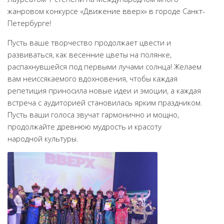
жанровом конкурсе «Движение вверх» в городе Санкт-
Народный фольклорный ансамбль «Тоонто»
Петербурге!
Забайкальский народный хор «Семейские янтари»
Пусть ваше творчество продолжает цвести и
Группа «Лаккитон»
развиваться, как весенние цветы на полянке,
Валико Гаспарян
распахнувшейся под первыми лучами солнца! Желаем
Ирина Шагдурова
вам неиссякаемого вдохновения, чтобы каждая
репетиция приносила новые идеи и эмоции, а каждая
Анна Комолова
встреча с аудиторией становилась ярким праздником.
Сергей Плотников
Пусть ваши голоса звучат гармонично и мощно,
продолжайте древнюю мудрость и красоту
Интернет-приемная
народной культуры.
Контакты
Купить Билеты