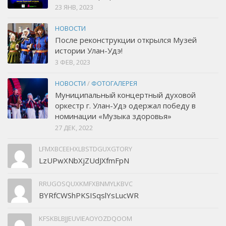
23 ЯНВ, 2023
НОВОСТИ
После реконструкции открылся Музей
истории Улан-Удэ!
3 ФЕВ, 2023
НОВОСТИ
/
ФОТОГАЛЕРЕЯ
Муниципальный концертный духовой
оркестр г. Улан-Удэ одержал победу в
номинации «Музыка здоровья»
27 ДЕК, 2022
LFMXBCEEHXLBSTDGUXGTORY
LzUPwXNbXjZUdJXfmFpN
RRUGOSQUXKMFXBNMYLKBVC
BYRfCWShPKSISqslYsLucWR
KFSKBLBJJEUVIEAOYOZDQOOM