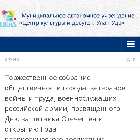
Главная
АРХИВ
0
Новости
Торжественное собрание
Об учреждении
общественности города, ветеранов
Документы
войны и труда, военнослужащих
Услуги в электронной форме
российской армии, посвященного
Фотогалерея
Дню защитника Отечества и
Творческие коллективы и артисты
открытию Года
Муниципальный концертный духовой оркестр
патриотического воспитания