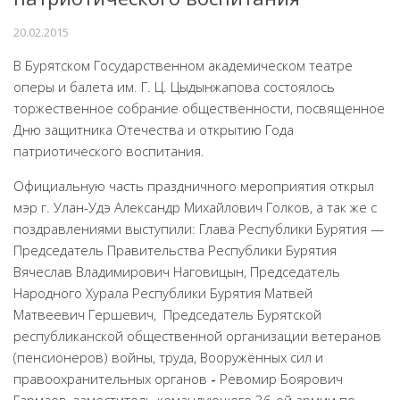
Народный фольклорный ансамбль «Тоонто»
20.02.2015
Забайкальский народный хор «Семейские янтари»
В Бурятском Государственном академическом театре
Группа «Лаккитон»
оперы и балета им. Г. Ц. Цыдынжапова состоялось
торжественное собрание общественности, посвященное
Валико Гаспарян
Дню защитника Отечества и открытию Года
Ирина Шагдурова
патриотического воспитания.
Анна Комолова
Официальную часть праздничного мероприятия открыл
Сергей Плотников
мэр г. Улан-Удэ Александр Михайлович Голков, а так же с
Интернет-приемная
поздравлениями выступили: Глава Республики Бурятия —
Председатель Правительства Республики Бурятия
Контакты
Вячеслав Владимирович Наговицын, Председатель
Народного Хурала Республики Бурятия Матвей
Купить Билеты
Матвеевич Гершевич, Председатель Бурятской
республиканской общественной организации ветеранов
(пенсионеров) войны, труда, Вооружённых сил и
правоохранительных органов
-
Ревомир Боярович
Гармаев, заместитель командующего 36-ой армии по