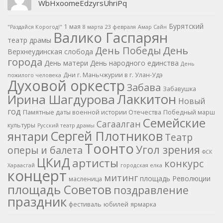
WbHxoomeEdzyrsUhriPq
Бурятский
1 мая
"Раздайся Корогод!"
8 марта
23 февраля
Амар Сайн
Валико Гаспарян
театр драмы
День
День Победы
Верхнеудинская слобода
города
День матери
День народного единства
День
Дни г. Маньчжурии в г. Улан-Удэ
пожилого человека
Духовой оркестр
Забава
Забавушка
Лаккитон
Ирина Шагдурова
Новый
год
Памятные даты военной истории Отечества
Победный марш
Семейские
Сагаалган
культуры
Русский театр драмы
Сергей Плотников
янтари
Театр
Тоонто
Угол зрения
оперы и балета
ФСК
ЦКиД
артисты
конкурс
Хараасгай
городская елка
концерт
митинг
площадь Революции
масленица
площадь Советов
поздравление
праздник
фестиваль
юбилей
ярмарка