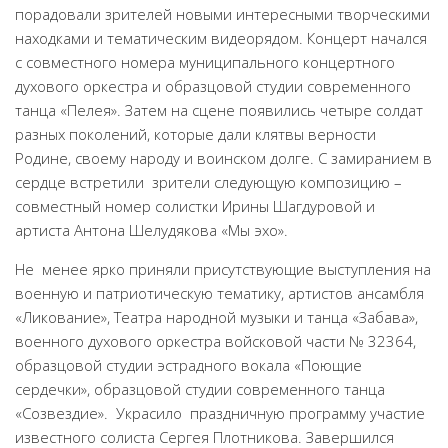
порадовали зрителей новыми интересными творческими
находками и тематическим видеорядом. Концерт начался
с совместного номера муниципального концертного
духового оркестра и образцовой студии современного
танца «Пелея». Затем на сцене появились четыре солдат
разных поколений, которые дали клятвы верности
Родине, своему народу и воинском долге. С замиранием в
сердце встретили зрители следующую композицию –
совместный номер солистки Ирины Шагдуровой и
артиста Антона Шелудякова «Мы эхо».
Не менее ярко приняли присутствующие выступления на
военную и патриотическую тематику, артистов ансамбля
«Ликование», Театра народной музыки и танца «Забава»,
военного духового оркестра войсковой части № 32364,
образцовой студии эстрадного вокала «Поющие
сердечки», образцовой студии современного танца
«Созвездие». Украсило праздничную программу участие
известного солиста Сергея Плотникова. Завершился