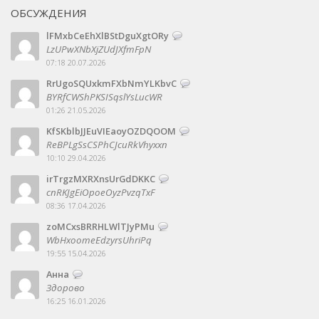
ОБСУЖДЕНИЯ
lFMxbCeEhXlBStDguXgtORy
LzUPwXNbXjZUdJXfmFpN
07:18 20.07.2026
RrUgoSQUxkmFXbNmYLKbvC
BYRfCWShPKSISqslYsLucWR
01:26 21.05.2026
KfSKblbJJEuVIEaoyOZDQOOM
ReBPLgSsCSPhCJcuRkVhyxxn
10:10 29.04.2026
irTrgzMXRXnsUrGdDKKC
cnRKJgEiOpoeOyzPvzqTxF
08:36 17.04.2026
zoMCxsBRRHLWlTJyPMu
WbHxoomeEdzyrsUhriPq
19:55 15.04.2026
Анна
Здорово
16:25 16.01.2026