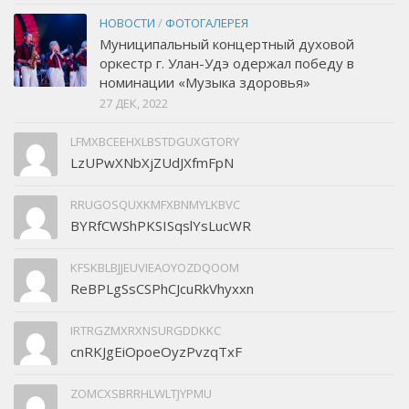
НОВОСТИ
/
ФОТОГАЛЕРЕЯ
Муниципальный концертный духовой
оркестр г. Улан-Удэ одержал победу в
номинации «Музыка здоровья»
27 ДЕК, 2022
LFMXBCEEHXLBSTDGUXGTORY
LzUPwXNbXjZUdJXfmFpN
RRUGOSQUXKMFXBNMYLKBVC
BYRfCWShPKSISqslYsLucWR
KFSKBLBJJEUVIEAOYOZDQOOM
ReBPLgSsCSPhCJcuRkVhyxxn
IRTRGZMXRXNSURGDDKKC
cnRKJgEiOpoeOyzPvzqTxF
ZOMCXSBRRHLWLTJYPMU