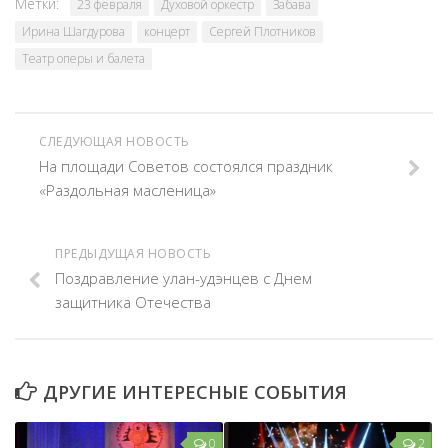
Метки:
23 февраля
Духовой оркестр
Забава
Ирина Шагдурова
концерт
Сергей Плотников
Театр оперы и балета
СЛЕДУЮЩАЯ НОВОСТЬ
На площади Советов состоялся праздник
«Раздольная масленица»
ПРЕДЫДУЩАЯ НОВОСТЬ
Поздравление улан-удэнцев с Днем
защитника Отечества
ДРУГИЕ ИНТЕРЕСНЫЕ СОБЫТИЯ
0
2