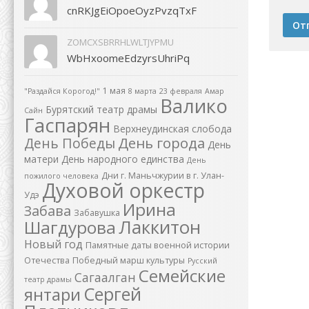
cnRKJgEiOpoeOyzPvzqTxF
ZOMCXSBRRHLWLTJYPMU
WbHxoomeEdzyrsUhriPq
1 мая
"Раздайся Корогод!"
8 марта
23 февраля
Амар
Валико
Бурятский театр драмы
Сайн
Гаспарян
Верхнеудинская слобода
День города
День Победы
День
матери
День народного единства
День
Дни г. Маньчжурии в г. Улан-
пожилого человека
Духовой оркестр
Удэ
Ирина
Забава
Забавушка
Лаккитон
Шагдурова
Новый год
Памятные даты военной истории
Отечества
Победный марш культуры
Русский
Семейские
Сагаалган
театр драмы
Сергей
янтари