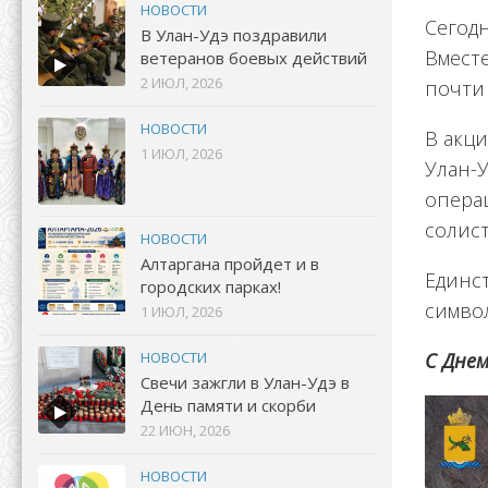
НОВОСТИ
Сегодн
В Улан-Удэ поздравили
Вмест
ветеранов боевых действий
2 ИЮЛ, 2026
почти 
НОВОСТИ
В акц
1 ИЮЛ, 2026
Улан-
опера
солис
НОВОСТИ
Алтаргана пройдет и в
Единс
городских парках!
симво
1 ИЮЛ, 2026
НОВОСТИ
С Днем
Свечи зажгли в Улан-Удэ в
День памяти и скорби
22 ИЮН, 2026
НОВОСТИ