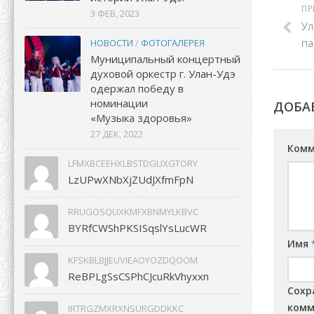
ПР
3 ФЕВ, 2023
Ул
па
НОВОСТИ
/
ФОТОГАЛЕРЕЯ
Муниципальный концертный
духовой оркестр г. Улан-Удэ
одержал победу в
номинации
ДОБА
«Музыка здоровья»
27 ДЕК, 2022
Комм
LFMXBCEEHXLBSTDGUXGTORY
LzUPwXNbXjZUdJXfmFpN
RRUGOSQUXKMFXBNMYLKBVC
BYRfCWShPKSISqslYsLucWR
Имя
KFSKBLBJJEUVIEAOYOZDQOOM
ReBPLgSsCSPhCJcuRkVhyxxn
Сохр
комм
IRTRGZMXRXNSURGDDKKC