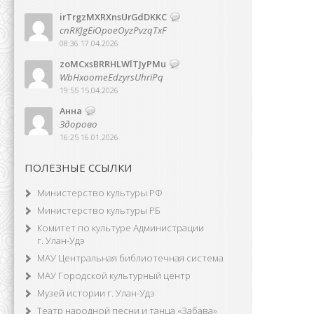
irTrgzMXRXnsUrGdDKKC
cnRKJgEiOpoeOyzPvzqTxF
08:36 17.04.2026
zoMCxsBRRHLWlTJyPMu
WbHxoomeEdzyrsUhriPq
19:55 15.04.2026
Анна
Здорово
16:25 16.01.2026
ПОЛЕЗНЫЕ ССЫЛКИ
Министерство культуры РФ
Министерство культуры РБ
Комитет по культуре Администрации
г. Улан-Удэ
МАУ Центральная библиотечная система
МАУ Городской культурный центр
Музей истории г. Улан-Удэ
Театр народной песни и танца «Забава»