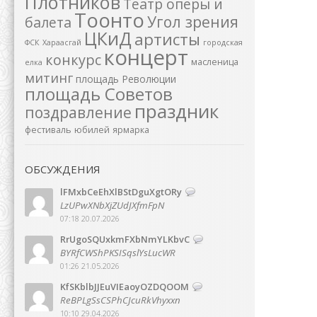
Плотников
Театр оперы и
Тоонто
Угол зрения
балета
ЦКиД
артисты
ФСК
Хараасгай
городская
концерт
конкурс
масленица
елка
митинг
площадь Революции
площадь Советов
праздник
поздравление
фестиваль
юбилей
ярмарка
ОБСУЖДЕНИЯ
lFMxbCeEhXlBStDguXgtORy
LzUPwXNbXjZUdJXfmFpN
07:18 20.07.2026
RrUgoSQUxkmFXbNmYLKbvC
BYRfCWShPKSISqslYsLucWR
01:26 21.05.2026
KfSKblbJJEuVIEaoyOZDQOOM
ReBPLgSsCSPhCJcuRkVhyxxn
10:10 29.04.2026