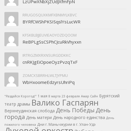
LzUPwXNbXjZUdJXfmFpN
RRUGOSQUXKMFXBNMYLKBVC
BYRfCWShPKSISqslYsLucWR
KFSKBLBJJEUVIEAOYOZDQOOM
ReBPLgSsCSPhCJcuRkVhyxxn
IRTRGZMXRXNSURGDDKKC
cnRKJgEiOpoeOyzPvzqTxF
ZOMCXSBRRHLWLTJYPMU
WbHxoomeEdzyrsUhriPq
Бурятский
1 мая
"Раздайся Корогод!"
8 марта
23 февраля
Амар Сайн
Валико Гаспарян
театр драмы
День
День Победы
Верхнеудинская слобода
города
День матери
День народного единства
День
Дни г. Маньчжурии в г. Улан-Удэ
пожилого человека
Духовой оркестр