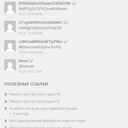
KfSKblbJJEuVIEaoyOZDQOOM
ReBPLgSsCSPhCJcuRkVhyxxn
10:10 29.04.2026
irTrgzMXRXnsUrGdDKKC
cnRKJgEiOpoeOyzPvzqTxF
08:36 17.04.2026
zoMCxsBRRHLWlTJyPMu
WbHxoomeEdzyrsUhriPq
19:55 15.04.2026
Анна
Здорово
16:25 16.01.2026
ПОЛЕЗНЫЕ ССЫЛКИ
Министерство культуры РФ
Министерство культуры РБ
Комитет по культуре Администрации
г. Улан-Удэ
МАУ Центральная библиотечная система
МАУ Городской культурный центр