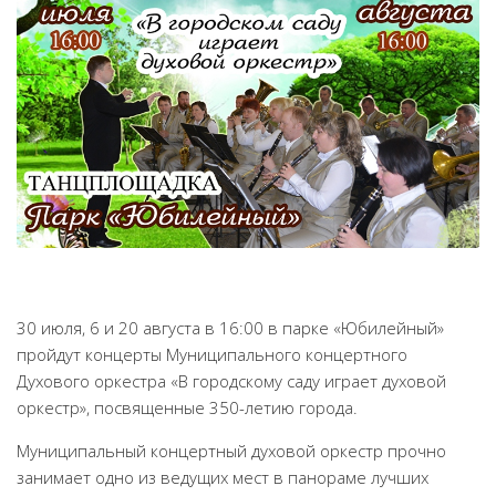
Народный фольклорный ансамбль «Тоонто»
Забайкальский народный хор «Семейские янтари»
Группа «Лаккитон»
Валико Гаспарян
Ирина Шагдурова
Анна Комолова
Сергей Плотников
Интернет-приемная
Контакты
30 июля, 6 и 20 августа в 16:00 в парке «Юбилейный»
пройдут концерты Муниципального концертного
Купить Билеты
Духового оркестра «В городскому саду играет духовой
оркестр», посвященные 350-летию города.
Муниципальный концертный духовой оркестр прочно
занимает одно из ведущих мест в панораме лучших