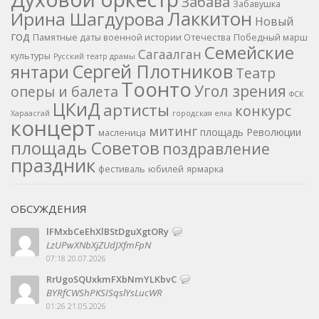
Забава
Забавушка
Лаккитон
Ирина Шагдурова
Новый
год
Памятные даты военной истории Отечества
Победный марш
Семейские
Сагаалган
культуры
Русский театр драмы
Сергей Плотников
янтари
Театр
Тоонто
Угол зрения
оперы и балета
ФСК
ЦКиД
артисты
конкурс
Хараасгай
городская елка
концерт
митинг
площадь Революции
масленица
площадь Советов
поздравление
праздник
фестиваль
юбилей
ярмарка
ОБСУЖДЕНИЯ
lFMxbCeEhXlBStDguXgtORy
LzUPwXNbXjZUdJXfmFpN
07:18 20.07.2026
RrUgoSQUxkmFXbNmYLKbvC
BYRfCWShPKSISqslYsLucWR
01:26 21.05.2026