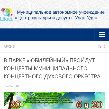
Главная
АРХИВ
0
Новости
В ПАРКЕ «ЮБИЛЕЙНЫЙ» ПРОЙДУТ
Об учреждении
КОНЦЕРТЫ МУНИЦИПАЛЬНОГО
Документы
КОНЦЕРТНОГО ДУХОВОГО ОРКЕСТРА
Услуги в электронной форме
29.07.2016
Фотогалерея
Творческие коллективы и артисты
Муниципальный концертный духовой оркестр