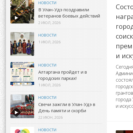
НОВОСТИ
Сост
В Улан-Удэ поздравили
нагр
ветеранов боевых действий
2 ИЮЛ, 2026
горо
соис
НОВОСТИ
1 ИЮЛ, 2026
прем
и иск
НОВОСТИ
Сегодня
Алтаргана пройдет и в
Админис
городских парках!
состоя
1 ИЮЛ, 2026
городск
гранто
НОВОСТИ
города 
Свечи зажгли в Улан-Удэ в
и искус
День памяти и скорби
22 ИЮН, 2026
НОВОСТИ