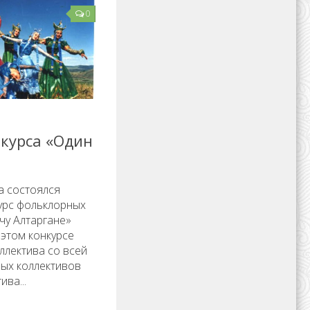
0
нкурса «Один
а состоялся
урс фольклорных
чу Алтаргане»
 этом конкурсе
ллектива со всей
ных коллективов
ива...