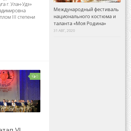
га г. Улан-Удэ»
Международный фестиваль
ладимировна
национального костюма и
плом III степени
таланта «Моя Родина»
31 АВГ, 2020
0
тап VI