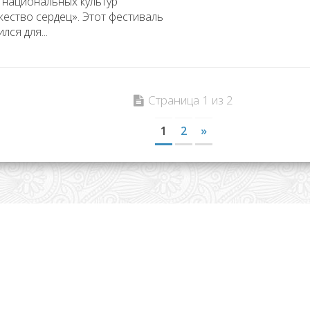
 национальных культур
ество сердец». Этот фестиваль
лся для...
Страница 1 из 2
1
2
»