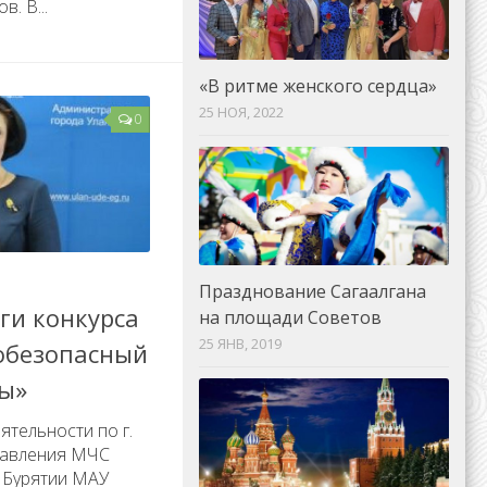
. В...
«В ритме женского сердца»
25 НОЯ, 2022
0
Празднование Сагаалгана
ги конкурса
на площади Советов
25 ЯНВ, 2019
обезопасный
ры»
ятельности по г.
равления МЧС
и Бурятии МАУ