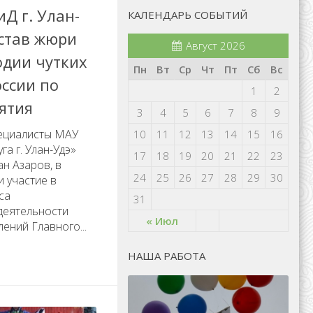
Д г. Улан-
КАЛЕНДАРЬ СОБЫТИЙ
остав жюри
Август 2026
одии чутких
Пн
Вт
Ср
Чт
Пт
Сб
Вс
ссии по
1
2
ятия
3
4
5
6
7
8
9
пециалисты МАУ
10
11
12
13
14
15
16
га г. Улан-Удэ»
17
18
19
20
21
22
23
н Азаров, в
24
25
26
27
28
29
30
и участие в
са
31
деятельности
« Июл
ений Главного...
НАША РАБОТА