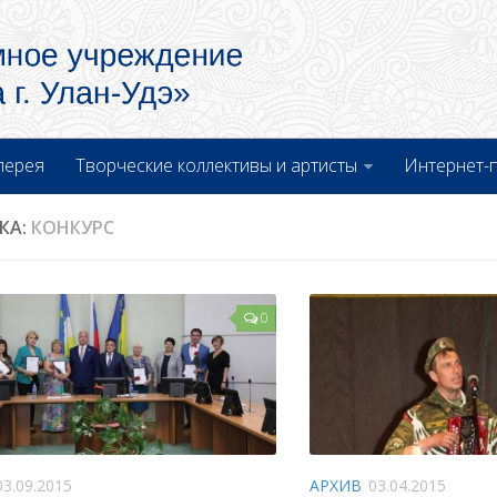
лерея
Творческие коллективы и артисты
Интернет-
КА:
КОНКУРС
0
03.09.2015
АРХИВ
03.04.2015