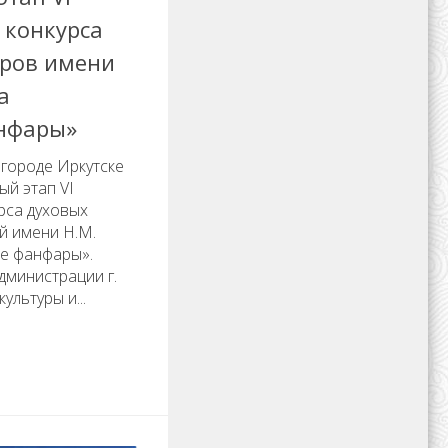
 конкурса
тров имени
а
нфары»
в городе Иркутске
ый этап VI
рса духовых
й имени Н.М.
е фанфары».
дминистрации г.
ультуры и...