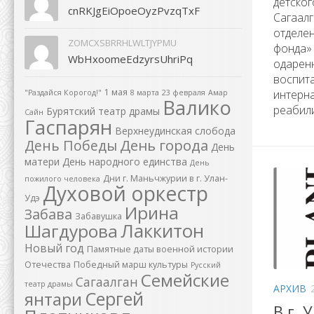
детског
cnRKJgEiOpoeOyzPvzqTxF
Сагаал
отделен
ZOMCXSBRRHLWLTJYPMU
фонда»
WbHxoomeEdzyrsUhriPq
одарен
воспит
1 мая
интерна
"Раздайся Корогод!"
8 марта
23 февраля
Амар
Валико
реабили
Бурятский театр драмы
Сайн
Гаспарян
Верхнеудинская слобода
День города
День Победы
День
матери
День народного единства
День
Дни г. Маньчжурии в г. Улан-
пожилого человека
Духовой оркестр
Удэ
Ирина
Забава
Забавушка
Лаккитон
Шагдурова
Новый год
Памятные даты военной истории
Отечества
Победный марш культуры
Русский
Семейские
Сагаалган
театр драмы
АРХИВ
Сергей
янтари
В г. 