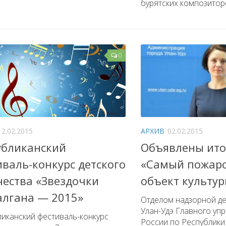
бурятских композиторов
0
12.02.2015
АРХИВ
02.02.2015
убликанский
Объявлены ито
иваль-конкурс детского
«Самый пожар
чества «Звездочки
объект культу
алгана — 2015»
Отделом надзорной де
Улан-Удэ Главного уп
иканский фестиваль-конкурс
России по Республик