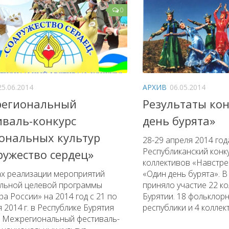
0
25.06.2014
АРХИВ
06.05.2014
егиональный
Результаты ко
иваль-конкурс
день бурята»
ональных культур
28-29 апреля 2014 год
Республиканский конк
ружество сердец»
коллективов «Навстре
ах реализации мероприятий
«Один день бурята». В
льной целевой программы
приняло участие 22 ко
ра России» на 2014 год с 21 по
Бурятии. 18 фольклор
 2014 г. в Республике Бурятия
республики и 4 коллект
 Межрегиональный фестиваль-