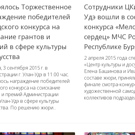
оялось Торжественное
Сотрудники ЦКи
аждение победителей
Удэ вошли в с
дского конкурса на
конкурса «Мел
кание грантов и
сердец» МЧС Ро
ий в сфере культуры
Республике Бур
усства
2 апреля 2015 года с
«Центр культуры и досу
, 3 сентября 2015 г. в
Елена Башинова и Ива
трации г. Улан-Удэ в 11.00 час.
составе жюри, принял
лось награждение победителей
финале смотра-конкур
ого конкурса на соискание
художественной само
в и премий Администрации
коллективов подраздел
Улан-Удэ в сфере культуры
ства. По решению жюри...