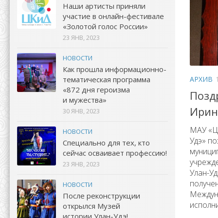
Наши артисты приняли
участие в онлайн-фестивале
«Золотой голос России»
23 ЯНВ, 2023
НОВОСТИ
Как прошла информационно-
тематическая программа
АРХИВ
«872 дня героизма
Позд
и мужества»
Ирин
30 ЯНВ, 2023
МАУ «Це
НОВОСТИ
Удэ» по
Специально для тех, кто
муници
сейчас осваивает профессию!
учрежде
23 ЯНВ, 2023
Улан-Уд
получен
НОВОСТИ
Междун
После реконструкции
исполни
открылся Музей
истории Улан-Удэ!