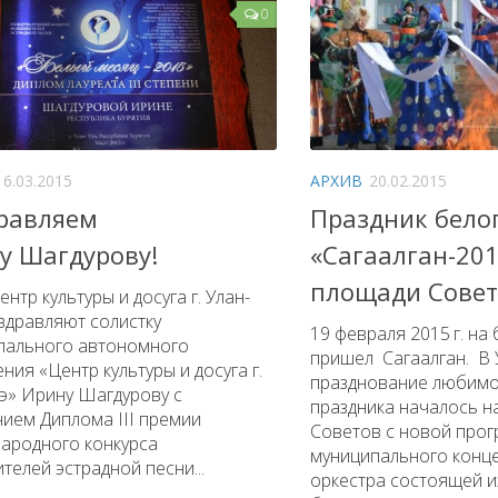
0
16.03.2015
АРХИВ
20.02.2015
равляем
Праздник бело
у Шагдурову!
«Сагаалган-201
площади Совет
нтр культуры и досуга г. Улан-
здравляют солистку
19 февраля 2015 г. на
пального автономного
пришел Сагаалган. В 
ния «Центр культуры и досуга г.
празднование любимо
э» Ирину Шагдурову с
праздника началось н
ием Диплома III премии
Советов с новой про
ародного конкурса
муниципального конце
телей эстрадной песни...
оркестра состоящей и