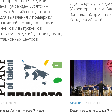
о творчества «Звездочки
«Центр культуры и досу
гана» учрежден Бурятским
(Директор Наталья В
ием «Российского детского
Завьялова), вручен Ди
 для выявления и поддержки
Конкурса «Самый...
ных детей и молодежи среди
анников и выпускников
тных учреждений, детских домов,
тационных центров...
0
27.01.2015
АРХИВ
17.11.2014
Улан-Удэ пройдет
Региональный э