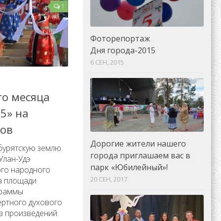
1
Фоторепортаж
Дня города-2015
6 СЕН, 2015
го месяца
5» на
ов
Дорогие жители нашего
 бурятскую землю
города приглашаем вас в
Улан-Удэ
парк «Юбилейный»!
го народного
20 СЕН, 2017
а площади
граммы
ртного духового
з произведений