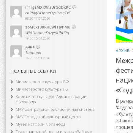
irTrgzMXRXnsUrGdDKKC
cnRKJgEiOpoeOyzPvzqTxF
08:36 17.04.2026
zoMCxsBRRHLWlTJyPMu
WbHxoomeEdzyrsUhriPq
19:55 15.04.2026
Анна
АРХИВ
Здорово
Mежр
16:25 16.01.2026
фест
ПОЛЕЗНЫЕ ССЫЛКИ
наци
Министерство культуры РФ
«Cод
Министерство культуры РБ
Комитет по культуре Администрации
В рамк
г. Улан-Удэ
Федера
МАУ Центральная библиотечная система
«Культу
МАУ Городской культурный центр
24 июня
Музей истории г. Улан-Удэ
прошел
Театр народной песни и танца «Забава»