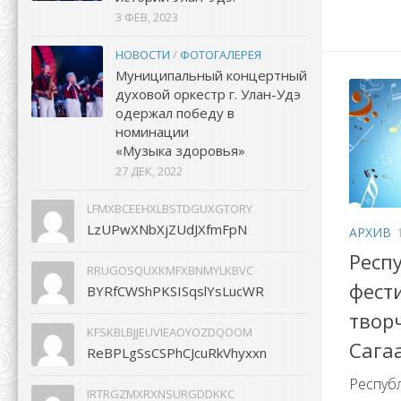
3 ФЕВ, 2023
НОВОСТИ
/
ФОТОГАЛЕРЕЯ
Муниципальный концертный
духовой оркестр г. Улан-Удэ
одержал победу в
номинации
«Музыка здоровья»
27 ДЕК, 2022
LFMXBCEEHXLBSTDGUXGTORY
LzUPwXNbXjZUdJXfmFpN
АРХИВ
Респ
RRUGOSQUXKMFXBNMYLKBVC
фест
BYRfCWShPKSISqslYsLucWR
твор
KFSKBLBJJEUVIEAOYOZDQOOM
Сага
ReBPLgSsCSPhCJcuRkVhyxxn
Республ
IRTRGZMXRXNSURGDDKKC