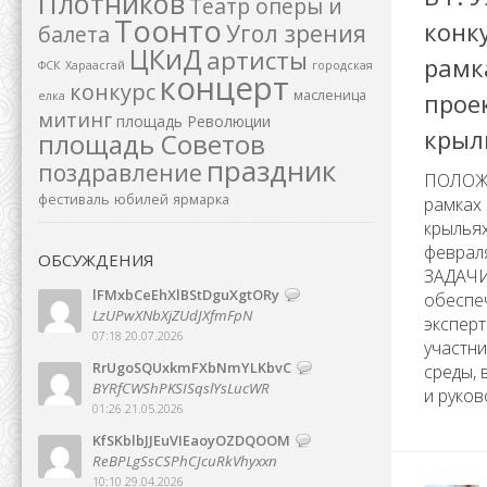
Плотников
Театр оперы и
Тоонто
конк
Угол зрения
балета
ЦКиД
артисты
рамк
ФСК
Хараасгай
городская
концерт
конкурс
масленица
прое
елка
митинг
площадь Революции
крыл
площадь Советов
праздник
поздравление
ПОЛОЖЕ
фестиваль
юбилей
ярмарка
рамках
крыльях
феврал
ОБСУЖДЕНИЯ
ЗАДАЧ
lFMxbCeEhXlBStDguXgtORy
обеспе
LzUPwXNbXjZUdJXfmFpN
эксперт
07:18 20.07.2026
участн
RrUgoSQUxkmFXbNmYLKbvC
среды, 
BYRfCWShPKSISqslYsLucWR
и руков
01:26 21.05.2026
KfSKblbJJEuVIEaoyOZDQOOM
ReBPLgSsCSPhCJcuRkVhyxxn
10:10 29.04.2026