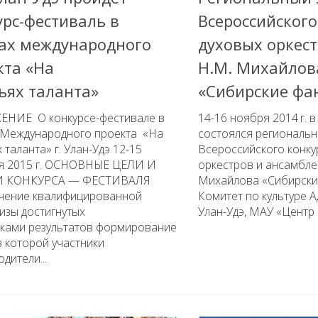
урс-фестиваль в
Всероссийского
ах международного
духовых оркес
кта «На
Н.М. Михайлов
ьях таланта»
«Сибирские фа
НИЕ О конкурсе-фестивале в
14-16 ноября 2014 г. 
 Международного проекта «На
состоялся региональн
 таланта» г. Улан-Удэ 12-15
Всероссийского конку
я 2015 г. ОСНОВНЫЕ ЦЕЛИ И
оркестров и ансамбле
И КОНКУРСА — ФЕСТИВАЛЯ
Михайлова «Сибирски
чение квалифицированной
Комитет по культуре А
изы достигнутых
Улан-Удэ, МАУ «Центр к
иками результатов формирование
в которой участники
одители...