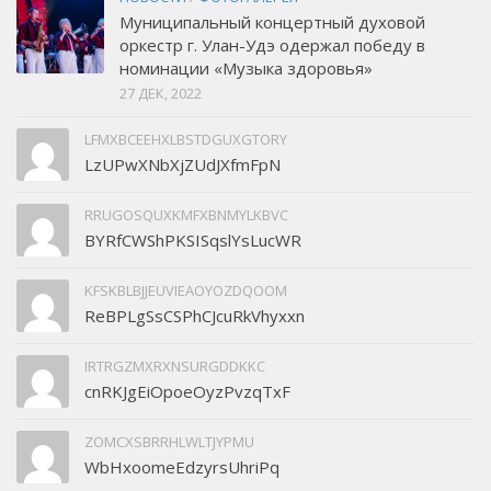
Муниципальный концертный духовой
оркестр г. Улан-Удэ одержал победу в
номинации «Музыка здоровья»
27 ДЕК, 2022
LFMXBCEEHXLBSTDGUXGTORY
LzUPwXNbXjZUdJXfmFpN
RRUGOSQUXKMFXBNMYLKBVC
BYRfCWShPKSISqslYsLucWR
KFSKBLBJJEUVIEAOYOZDQOOM
ReBPLgSsCSPhCJcuRkVhyxxn
IRTRGZMXRXNSURGDDKKC
cnRKJgEiOpoeOyzPvzqTxF
ZOMCXSBRRHLWLTJYPMU
WbHxoomeEdzyrsUhriPq