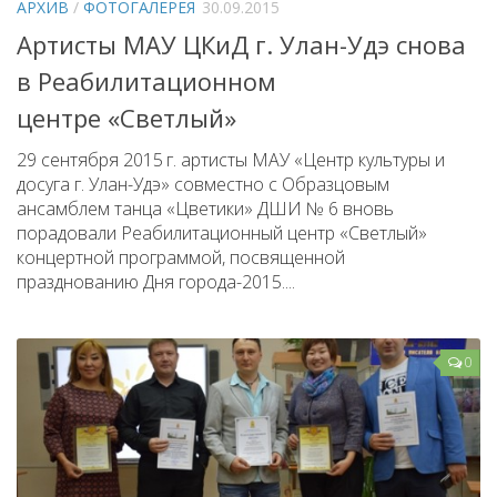
АРХИВ
/
ФОТОГАЛЕРЕЯ
30.09.2015
Народный фольклорный ансамбль «Тоонто»
Артисты МАУ ЦКиД г. Улан-Удэ снова
Забайкальский народный хор «Семейские янтари»
в Реабилитационном
Группа «Лаккитон»
центре «Светлый»
Валико Гаспарян
29 сентября 2015 г. артисты МАУ «Центр культуры и
Ирина Шагдурова
досуга г. Улан-Удэ» совместно с Образцовым
ансамблем танца «Цветики» ДШИ № 6 вновь
Анна Комолова
порадовали Реабилитационный центр «Светлый»
Сергей Плотников
концертной программой, посвященной
празднованию Дня города-2015....
Интернет-приемная
Контакты
0
Купить Билеты