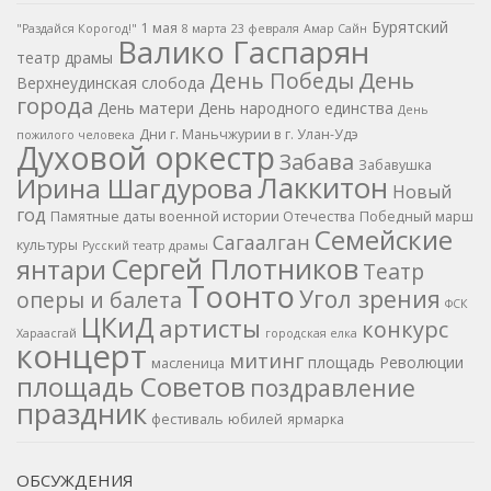
Бурятский
1 мая
"Раздайся Корогод!"
8 марта
23 февраля
Амар Сайн
Валико Гаспарян
театр драмы
День
День Победы
Верхнеудинская слобода
города
День матери
День народного единства
День
Дни г. Маньчжурии в г. Улан-Удэ
пожилого человека
Духовой оркестр
Забава
Забавушка
Лаккитон
Ирина Шагдурова
Новый
год
Памятные даты военной истории Отечества
Победный марш
Семейские
Сагаалган
культуры
Русский театр драмы
Сергей Плотников
янтари
Театр
Тоонто
Угол зрения
оперы и балета
ФСК
ЦКиД
артисты
конкурс
Хараасгай
городская елка
концерт
митинг
площадь Революции
масленица
площадь Советов
поздравление
праздник
фестиваль
юбилей
ярмарка
ОБСУЖДЕНИЯ