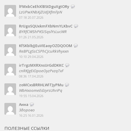
lFMxbCeEhXlBStDguXgtORy
LzUPwXNbXjZUdJXfmFpN
07:18 20.07.2026
RrUgoSQUxkmFXbNmYLKbvC
BYRfCWShPKSISqslYsLucWR
01:26 21.05.2026
KfSKblbJJEuVIEaoyOZDQOOM
ReBPLgSsCSPhCJcuRkVhyxxn
10:10 29.04.2026
irTrgzMXRXnsUrGdDKKC
cnRKJgEiOpoeOyzPvzqTxF
08:36 17.04.2026
zoMCxsBRRHLWlTJyPMu
WbHxoomeEdzyrsUhriPq
19:55 15.04.2026
Анна
Здорово
16:25 16.01.2026
ПОЛЕЗНЫЕ ССЫЛКИ