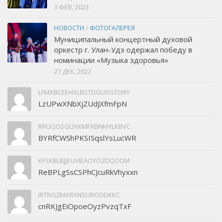
3 ФЕВ, 2023
НОВОСТИ
/
ФОТОГАЛЕРЕЯ
Муниципальный концертный духовой
оркестр г. Улан-Удэ одержал победу в
номинации «Музыка здоровья»
27 ДЕК, 2022
LFMXBCEEHXLBSTDGUXGTORY
LzUPwXNbXjZUdJXfmFpN
RRUGOSQUXKMFXBNMYLKBVC
BYRfCWShPKSISqslYsLucWR
KFSKBLBJJEUVIEAOYOZDQOOM
ReBPLgSsCSPhCJcuRkVhyxxn
IRTRGZMXRXNSURGDDKKC
cnRKJgEiOpoeOyzPvzqTxF