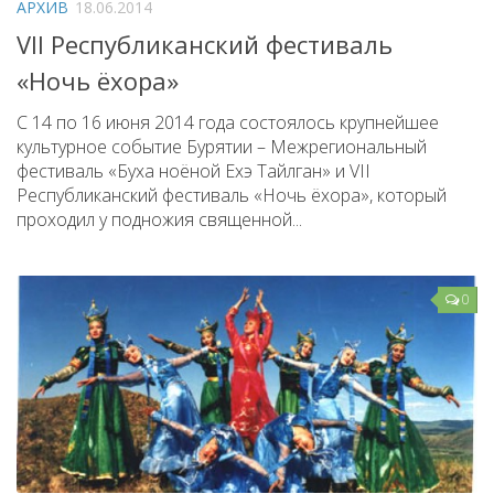
АРХИВ
18.06.2014
Народный фольклорный ансамбль «Тоонто»
VII Республиканский фестиваль
Забайкальский народный хор «Семейские янтари»
«Ночь ёхора»
Группа «Лаккитон»
С 14 по 16 июня 2014 года состоялось крупнейшее
Валико Гаспарян
культурное событие Бурятии – Межрегиональный
фестиваль «Буха ноёной Ехэ Тайлган» и VII
Ирина Шагдурова
Республиканский фестиваль «Ночь ёхора», который
Анна Комолова
проходил у подножия священной...
Сергей Плотников
Интернет-приемная
0
Контакты
Купить Билеты