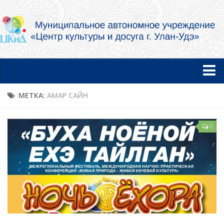
Главная
МЕТКА:
АМАР САЙН
Новости
0
Об учреждении
Документы
Услуги в электронной форме
Фотогалерея
Творческие коллективы и артисты
Муниципальный концертный духовой оркестр