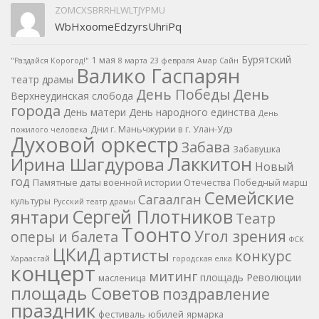
ZOMCXSBRRHLWLTJYPMU
WbHxoomeEdzyrsUhriPq
Бурятский
1 мая
"Раздайся Корогод!"
8 марта
23 февраля
Амар Сайн
Валико Гаспарян
театр драмы
День
День Победы
Верхнеудинская слобода
города
День матери
День народного единства
День
Дни г. Маньчжурии в г. Улан-Удэ
пожилого человека
Духовой оркестр
Забава
Забавушка
Лаккитон
Ирина Шагдурова
Новый
год
Памятные даты военной истории Отечества
Победный марш
Семейские
Сагаалган
культуры
Русский театр драмы
Сергей Плотников
янтари
Театр
Тоонто
Угол зрения
оперы и балета
ФСК
ЦКиД
артисты
конкурс
Хараасгай
городская елка
концерт
митинг
площадь Революции
масленица
площадь Советов
поздравление
праздник
фестиваль
юбилей
ярмарка