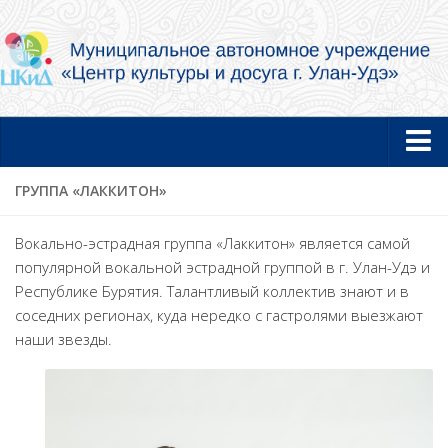
Главная
ГРУППА «ЛАККИТОН»
Новости
Вокально-эстрадная группа «Лаккитон» является самой
Об учреждении
популярной вокальной эстрадной группой в г. Улан-Удэ и
Республике Бурятия. Талантливый коллектив знают и в
Документы
соседних регионах, куда нередко с гастролями выезжают
Услуги в электронной форме
наши звезды.
Фотогалерея
Творческие коллективы и артисты
Муниципальный концертный духовой оркестр