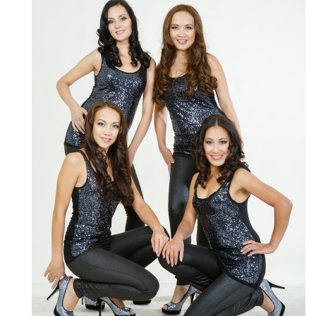
Народный фольклорный ансамбль «Тоонто»
Забайкальский народный хор «Семейские янтари»
Группа «Лаккитон»
Валико Гаспарян
Ирина Шагдурова
Анна Комолова
Сергей Плотников
Интернет-приемная
Контакты
Купить Билеты