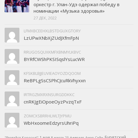
оркестр г. Улан-Удэ одержал победу в
номинации «Музыка здоровья»
27 ДЕК, 2022
LFMXBCEEHXLBSTDGUXGTORY
LzUPwXNbXjZUdJXfmFpN
RRUGOSQUXKMFXBNMYLKBVC
BYRfCWShPKSISqslYsLucWR
KFSKBLBJJEUVIEAOYOZDQOOM
ReBPLgSsCSPhCJcuRkVhyxxn
IRTRGZMXRXNSURGDDKKC
cnRKJgEiOpoeOyzPvzqTxF
ZOMCXSBRRHLWLTJYPMU
WbHxoomeEdzyrsUhriPq
Бурятский
1 мая
"Раздайся Корогод!"
8 марта
23 февраля
Амар Сайн