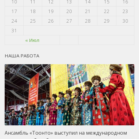
10
11
12
13
14
15
16
17
18
19
20
21
22
23
24
25
26
27
28
29
30
31
« Июл
НАША РАБОТА
Ансамбль «Тоонто» выступил на международном