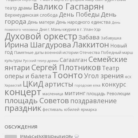
Валико Гаспарян
театр драмы
День
День Победы
Верхнеудинская слобода
города
День матери
День народного единства
День
Дни г. Маньчжурии в г. Улан-Удэ
пожилого человека
Духовой оркестр
Забава
Забавушка
Лаккитон
Ирина Шагдурова
Новый
год
Памятные даты военной истории Отечества
Победный марш
Семейские
Сагаалган
культуры
Русский театр драмы
Сергей Плотников
янтари
Театр
Тоонто
Угол зрения
оперы и балета
ФСК
ЦКиД
артисты
конкурс
Хараасгай
городская елка
концерт
митинг
площадь Революции
масленица
площадь Советов
поздравление
праздник
фестиваль
юбилей
ярмарка
ОБСУЖДЕНИЯ
lFMxbCeEhXlBStDguXgtORy