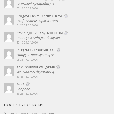
LzUPwXNbXjZUdJXfmFpN
07:18 20.07.2026
RrUgoSQUxkmFXbNmYLKbvC
BYRfCWShPKSISqslYsLucWR
01:26 21.05.2026
KfSKblbJJEuVIEaoyOZDQOOM
ReBPLgSsCSPhCJcuRkVhyxxn
10:10 29.04.2026
irTrgzMXRXnsUrGdDKKC
cnRKJgEiOpoeOyzPvzqTxF
08:36 17.04.2026
zoMCxsBRRHLWlTJyPMu
WbHxoomeEdzyrsUhriPq
19:55 15.04.2026
Анна
Здорово
16:25 16.01.2026
ПОЛЕЗНЫЕ ССЫЛКИ
Министерство культуры РФ