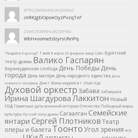
IRTRGZMXRXNSURGDDKKC
cnRKJgEiOpoeOyzPvzqTxF
ZOMCXSBRRHLWLTJYPMU
WbHxoomeEdzyrsUhriPq
Бурятский
1 мая
"Раздайся Корогод!"
8 марта
23 февраля
Амар Сайн
Валико Гаспарян
театр драмы
День
День Победы
Верхнеудинская слобода
города
День матери
День народного единства
День
Дни г. Маньчжурии в г. Улан-Удэ
пожилого человека
Духовой оркестр
Забава
Забавушка
Лаккитон
Ирина Шагдурова
Новый
год
Памятные даты военной истории Отечества
Победный марш
Семейские
Сагаалган
культуры
Русский театр драмы
Сергей Плотников
янтари
Театр
Тоонто
Угол зрения
оперы и балета
ФСК
ЦКиД
артисты
конкурс