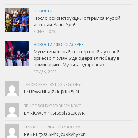
НОВОСТИ
После реконструкции открылся Музей
истории Улан-Удэ!
3 ФЕВ, 2023
НОВОСТИ
/
ФОТОГАЛЕРЕЯ
Муниципальный концертный духовой
оркестр г. Улан-Удэ одержал победу в
номинации «Музыка здоровья»
27 ДЕК, 2022
LFMXBCEEHXLBSTDGUXGTORY
LzUPwXNbXjZUdJXfmFpN
RRUGOSQUXKMFXBNMYLKBVC
BYRfCWShPKSISqslYsLucWR
KFSKBLBJJEUVIEAOYOZDQOOM
ReBPLgSsCSPhCJcuRkVhyxxn