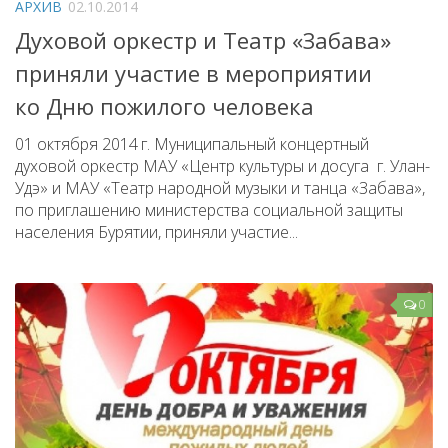
АРХИВ
02.10.2014
Народный фольклорный ансамбль «Тоонто»
Духовой оркестр и Театр «Забава»
Забайкальский народный хор «Семейские янтари»
приняли участие в мероприятии
Группа «Лаккитон»
ко Дню пожилого человека
Валико Гаспарян
01 октября 2014 г. Муниципальный концертный
Ирина Шагдурова
духовой оркестр МАУ «Центр культуры и досуга г. Улан-
Удэ» и МАУ «Театр народной музыки и танца «Забава»,
Анна Комолова
по приглашению министерства социальной защиты
Сергей Плотников
населения Бурятии, приняли участие...
Интернет-приемная
Контакты
0
Купить Билеты