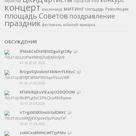
Хараасгай
городская елка
концерт
митинг
площадь Революции
масленица
площадь Советов
поздравление
праздник
фестиваль
юбилей
ярмарка
ОБСУЖДЕНИЯ
lFMxbCeEhXlBStDguXgtORy
LzUPwXNbXjZUdJXfmFpN
07:18 20.07.2026
RrUgoSQUxkmFXbNmYLKbvC
BYRfCWShPKSISqslYsLucWR
01:26 21.05.2026
KfSKblbJJEuVIEaoyOZDQOOM
ReBPLgSsCSPhCJcuRkVhyxxn
10:10 29.04.2026
irTrgzMXRXnsUrGdDKKC
cnRKJgEiOpoeOyzPvzqTxF
08:36 17.04.2026
zoMCxsBRRHLWlTJyPMu