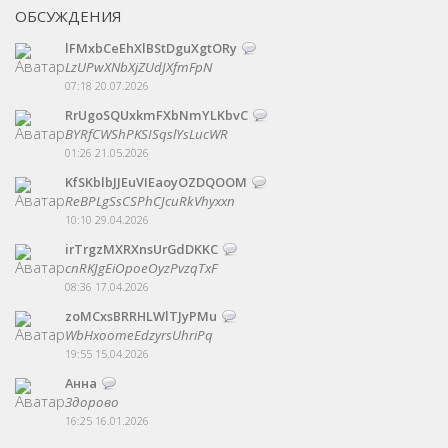
ОБСУЖДЕНИЯ
lFMxbCeEhXlBStDguXgtORy
LzUPwXNbXjZUdJXfmFpN
07:18 20.07.2026
RrUgoSQUxkmFXbNmYLKbvC
BYRfCWShPKSISqslYsLucWR
01:26 21.05.2026
KfSKblbJJEuVIEaoyOZDQOOM
ReBPLgSsCSPhCJcuRkVhyxxn
10:10 29.04.2026
irTrgzMXRXnsUrGdDKKC
cnRKJgEiOpoeOyzPvzqTxF
08:36 17.04.2026
zoMCxsBRRHLWlTJyPMu
WbHxoomeEdzyrsUhriPq
19:55 15.04.2026
Анна
Здорово
16:25 16.01.2026