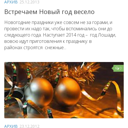
АРХИВ
25.12.2013
Народный фольклорный ансамбль «Тоонто»
Встречаем Новый год весело
Забайкальский народный хор «Семейские янтари»
Новогодние праздники уже совсем не за горами, и
Группа «Лаккитон»
провести их надо так, чтобы вспоминались они до
следующего года. Наступает 2014 год – год Лошади,
Валико Гаспарян
вовсю идут приготовления к празднику: в
Ирина Шагдурова
районах строятся снежные...
Анна Комолова
Сергей Плотников
0
Интернет-приемная
Контакты
Купить Билеты
АРХИВ
23.12.2012