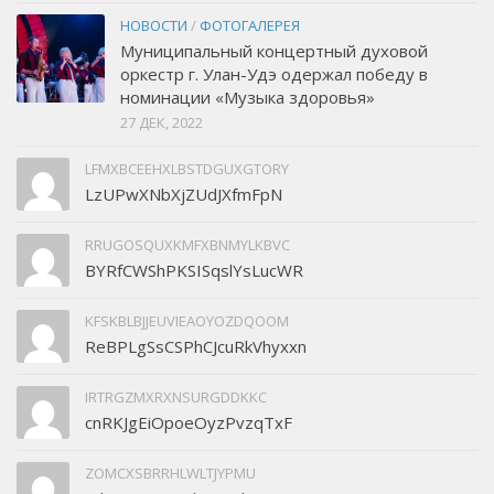
НОВОСТИ
/
ФОТОГАЛЕРЕЯ
Муниципальный концертный духовой
оркестр г. Улан-Удэ одержал победу в
номинации «Музыка здоровья»
27 ДЕК, 2022
LFMXBCEEHXLBSTDGUXGTORY
LzUPwXNbXjZUdJXfmFpN
RRUGOSQUXKMFXBNMYLKBVC
BYRfCWShPKSISqslYsLucWR
KFSKBLBJJEUVIEAOYOZDQOOM
ReBPLgSsCSPhCJcuRkVhyxxn
IRTRGZMXRXNSURGDDKKC
cnRKJgEiOpoeOyzPvzqTxF
ZOMCXSBRRHLWLTJYPMU