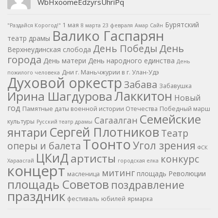
WbHxoomeEdzyrsUhriPq
Бурятский
1 мая
"Раздайся Корогод!"
8 марта
23 февраля
Амар Сайн
Валико Гаспарян
театр драмы
День
День Победы
Верхнеудинская слобода
города
День матери
День народного единства
День
Дни г. Маньчжурии в г. Улан-Удэ
пожилого человека
Духовой оркестр
Забава
Забавушка
Лаккитон
Ирина Шагдурова
Новый
год
Памятные даты военной истории Отечества
Победный марш
Семейские
Сагаалган
культуры
Русский театр драмы
Сергей Плотников
янтари
Театр
Тоонто
Угол зрения
оперы и балета
ФСК
ЦКиД
артисты
конкурс
Хараасгай
городская елка
концерт
митинг
площадь Революции
масленица
площадь Советов
поздравление
праздник
фестиваль
юбилей
ярмарка