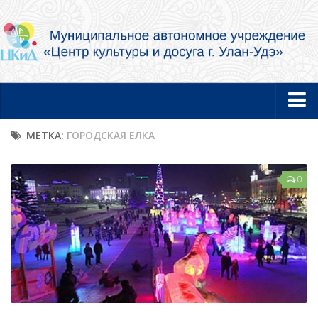
Главная
МЕТКА:
ГОРОДСКАЯ ЕЛКА
Новости
0
Об учреждении
Документы
Услуги в электронной форме
Фотогалерея
Творческие коллективы и артисты
Муниципальный концертный духовой оркестр