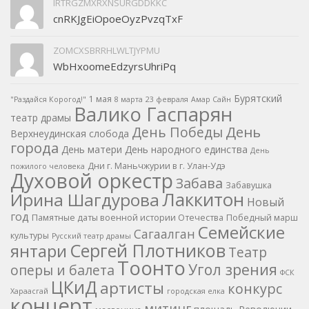
IRTRGZMXRXNSURGDDKKC
cnRKJgEiOpoeOyzPvzqTxF
ZOMCXSBRRHLWLTJYPMU
WbHxoomeEdzyrsUhriPq
Бурятский
1 мая
"Раздайся Корогод!"
8 марта
23 февраля
Амар Сайн
Валико Гаспарян
театр драмы
День
День Победы
Верхнеудинская слобода
города
День матери
День народного единства
День
Дни г. Маньчжурии в г. Улан-Удэ
пожилого человека
Духовой оркестр
Забава
Забавушка
Лаккитон
Ирина Шагдурова
Новый
год
Памятные даты военной истории Отечества
Победный марш
Семейские
Сагаалган
культуры
Русский театр драмы
Сергей Плотников
янтари
Театр
Тоонто
Угол зрения
оперы и балета
ФСК
ЦКиД
артисты
конкурс
Хараасгай
городская елка
концерт
митинг