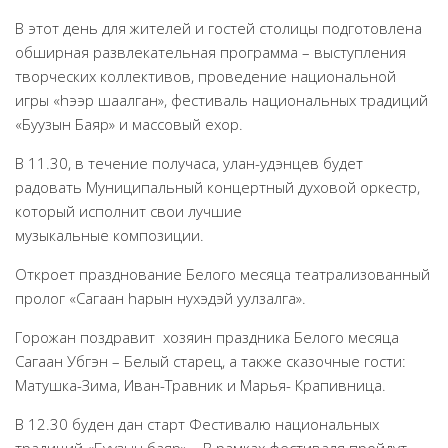
Народный фольклорный ансамбль «Тоонто»
В этот день для жителей и гостей столицы подготовлена
обширная развлекательная программа – выступления
Забайкальский народный хор «Семейские янтари»
творческих коллективов, проведение национальной
Группа «Лаккитон»
игры «hээр шаалган», фестиваль национальных традиций
Валико Гаспарян
«Буузын Баяр» и массовый ехор.
Ирина Шагдурова
В 11.30, в течение получаса, улан-удэнцев будет
радовать Муниципальный концертный духовой оркестр,
Анна Комолова
который исполнит свои лучшие
Сергей Плотников
музыкальные композиции.
Интернет-приемная
Откроет празднование Белого месяца театрализованный
Контакты
пролог «Сагаан hарын нухэдэй уулзалга».
Купить Билеты
Горожан поздравит хозяин праздника Белого месяца
Сагаан Убгэн – Белый старец, а также сказочные гости:
Матушка-Зима, Иван-Травник и Марья- Крапивница.
В 12.30 буден дан старт Фестивалю национальных
традиций «Буузын баяр» . В рамках фестиваля пройдут