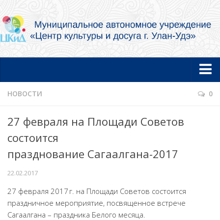
Главная
НОВОСТИ
0
Новости
27 февраля на Площади Советов
Об учреждении
состоится
Документы
празднование Сагаалгана-2017
Услуги в электронной форме
22.02.2017
Фотогалерея
27 февраля
2017 г.
на Площади Советов состоится
Творческие коллективы и артисты
праздничное мероприятие, посвященное встрече
Сагаалгана – праздника Белого месяца.
Муниципальный концертный духовой оркестр