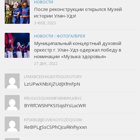
НОВОСТИ
После реконструкции открылся Музей
истории Улан-Удэ!
3 ФЕВ, 2023
НОВОСТИ
/
ФОТОГАЛЕРЕЯ
Муниципальный концертный духовой
оркестр г. Улан-Удэ одержал победу в
номинации «Музыка здоровья»
27 ДЕК, 2022
LFMXBCEEHXLBSTDGUXGTORY
LzUPwXNbXjZUdJXfmFpN
RRUGOSQUXKMFXBNMYLKBVC
BYRfCWShPKSISqslYsLucWR
KFSKBLBJJEUVIEAOYOZDQOOM
ReBPLgSsCSPhCJcuRkVhyxxn