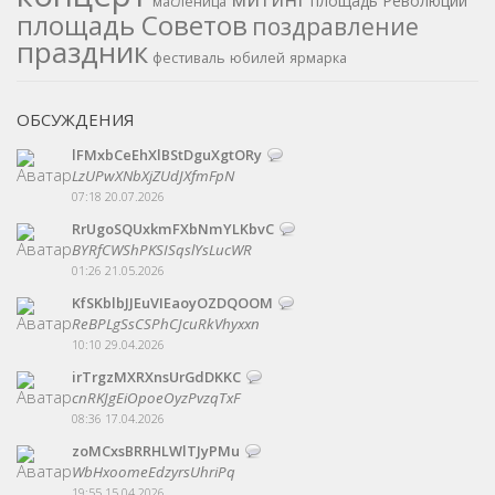
площадь Революции
масленица
площадь Советов
поздравление
праздник
фестиваль
юбилей
ярмарка
ОБСУЖДЕНИЯ
lFMxbCeEhXlBStDguXgtORy
LzUPwXNbXjZUdJXfmFpN
07:18 20.07.2026
RrUgoSQUxkmFXbNmYLKbvC
BYRfCWShPKSISqslYsLucWR
01:26 21.05.2026
KfSKblbJJEuVIEaoyOZDQOOM
ReBPLgSsCSPhCJcuRkVhyxxn
10:10 29.04.2026
irTrgzMXRXnsUrGdDKKC
cnRKJgEiOpoeOyzPvzqTxF
08:36 17.04.2026
zoMCxsBRRHLWlTJyPMu
WbHxoomeEdzyrsUhriPq
19:55 15.04.2026