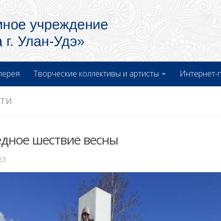
лерея
Творческие коллективы и артисты
Интернет-
СТИ
дное шествие весны
23