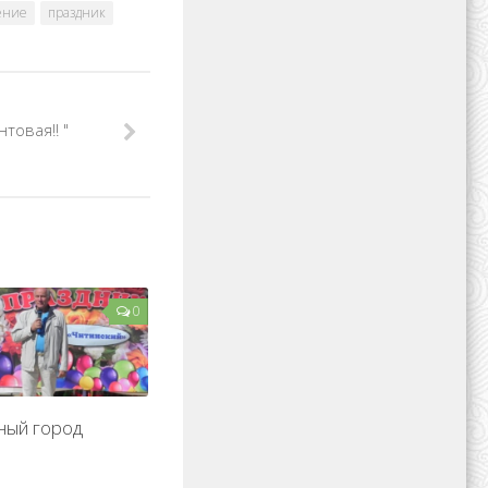
ение
праздник
товая!! "
0
ный город