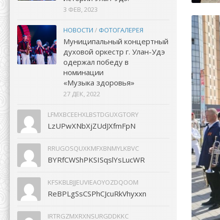
3 ФЕВ, 2023
НОВОСТИ
/
ФОТОГАЛЕРЕЯ
Муниципальный концертный
духовой оркестр г. Улан-Удэ
одержал победу в
номинации
«Музыка здоровья»
27 ДЕК, 2022
LFMXBCEEHXLBSTDGUXGTORY
LzUPwXNbXjZUdJXfmFpN
RRUGOSQUXKMFXBNMYLKBVC
BYRfCWShPKSISqslYsLucWR
KFSKBLBJJEUVIEAOYOZDQOOM
ReBPLgSsCSPhCJcuRkVhyxxn
IRTRGZMXRXNSURGDDKKC