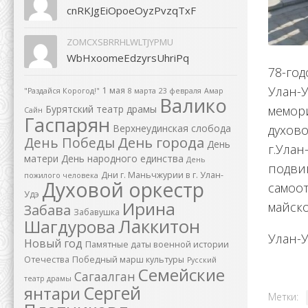
cnRKJgEiOpoeOyzPvzqTxF
ZOMCXSBRRHLWLTJYPMU
WbHxoomeEdzyrsUhriPq
78-го
Улан-У
1 мая
"Раздайся Корогод!"
8 марта
23 февраля
Амар
Валико
мемор
Бурятский театр драмы
Сайн
Гаспарян
духово
Верхнеудинская слобода
День города
День Победы
День
г.Улан
матери
День народного единства
День
подвиг
Дни г. Маньчжурии в г. Улан-
пожилого человека
Духовой оркестр
самоо
Удэ
Ирина
майско
Забава
Забавушка
Лаккитон
Шагдурова
Улан-У
Новый год
Памятные даты военной истории
Отечества
Победный марш культуры
Русский
Семейские
Сагаалган
театр драмы
Сергей
янтари
Метки: