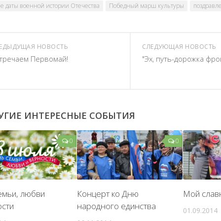
е даты военной истории Отечества
Победный марш культуры
поздравл
ЕДЫДУЩАЯ НОВОСТЬ
СЛЕДУЮЩАЯ НОВОСТЬ
тречаем Первомай!
"Эх, путь-дорожка фрон
УГИЕ ИНТЕРЕСНЫЕ СОБЫТИЯ
0
0
емьи, любви
Концерт ко Дню
Мой слав
ости
народного единства
01.09.2014