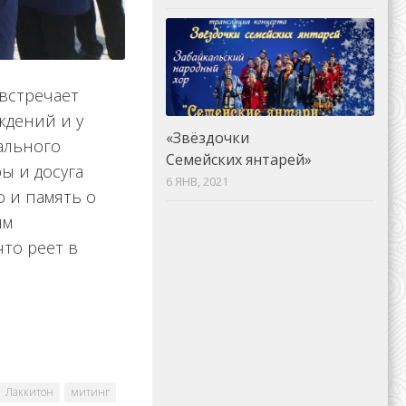
встречает
ждений и у
«Звёздочки
ального
Семейских янтарей»
ы и досуга
6 ЯНВ, 2021
о и память о
ым
то реет в
Лаккитон
митинг