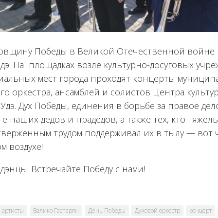
довщину Победы в Великой Отечественной войне 
дэ! На площадках возле культурно-досуговых учре
иальных мест города проходят концерты муницип
го оркестра, ансамблей и солистов Центра культур
-Удэ. Дух Победы, единения в борьбе за правое дел
е наших дедов и прадедов, а также тех, кто тяжел
тверженным трудом поддерживал их в тылу — вот ч
м воздухе!
дэнцы! Встречайте Победу с нами!
артисты
Валико Гаспарян
День Победы
Духовой оркестр
концерт