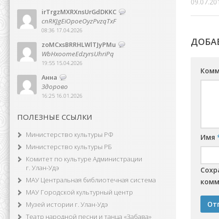
09.07.20
irTrgzMXRXnsUrGdDKKC
cnRKJgEiOpoeOyzPvzqTxF
08:36 17.04.2026
ДОБА
zoMCxsBRRHLWlTJyPMu
WbHxoomeEdzyrsUhriPq
19:55 15.04.2026
Комм
Анна
Здорово
16:25 16.01.2026
ПОЛЕЗНЫЕ ССЫЛКИ
Министерство культуры РФ
Имя
Министерство культуры РБ
Комитет по культуре Администрации
г. Улан-Удэ
Сохр
МАУ Центральная библиотечная система
комм
МАУ Городской культурный центр
Музей истории г. Улан-Удэ
Театр народной песни и танца «Забава»