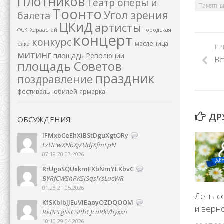
Плотников
Театр оперы и
Памятны
Тоонто
Угол зрения
балета
ЦКиД
артисты
ФСК
Хараасгай
городская
концерт
конкурс
масленица
елка
ПР
митинг
площадь Революции
Вс
площадь Советов
праздник
поздравление
фестиваль
юбилей
ярмарка
ДР
ОБСУЖДЕНИЯ
lFMxbCeEhXlBStDguXgtORy
LzUPwXNbXjZUdJXfmFpN
07:18 20.07.2026
RrUgoSQUxkmFXbNmYLKbvC
BYRfCWShPKSISqslYsLucWR
01:26 21.05.2026
День с
KfSKblbJJEuVIEaoyOZDQOOM
и верн
ReBPLgSsCSPhCJcuRkVhyxxn
10:10 29.04.2026