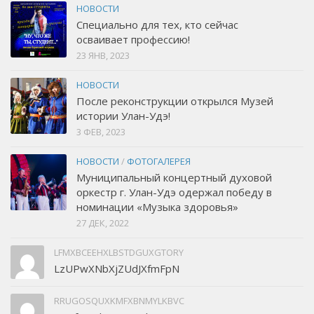
НОВОСТИ
Специально для тех, кто сейчас
осваивает профессию!
23 ЯНВ, 2023
НОВОСТИ
После реконструкции открылся Музей
истории Улан-Удэ!
3 ФЕВ, 2023
НОВОСТИ
/
ФОТОГАЛЕРЕЯ
Муниципальный концертный духовой
оркестр г. Улан-Удэ одержал победу в
номинации «Музыка здоровья»
27 ДЕК, 2022
LFMXBCEEHXLBSTDGUXGTORY
LzUPwXNbXjZUdJXfmFpN
RRUGOSQUXKMFXBNMYLKBVC