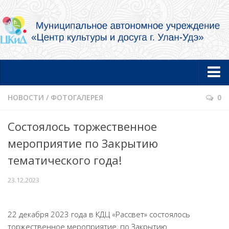
Главная
НОВОСТИ
/
ФОТОГАЛЕРЕЯ
0
Новости
Cостоялось торжественное
Об учреждении
мероприятие по Закрытию
Документы
тематического года!
Услуги в электронной форме
23.12.2023
Фотогалерея
Творческие коллективы и артисты
22 декабря 2023 года в КДЦ «Рассвет» состоялось
Муниципальный концертный духовой оркестр
торжественное мероприятие, по Закрытию