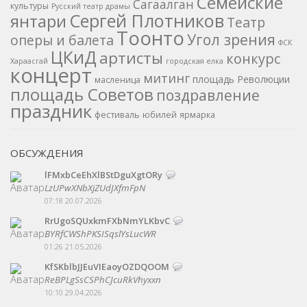
Семейские
Сагаалган
культуры
Русский театр драмы
Сергей Плотников
янтари
Театр
Тоонто
Угол зрения
оперы и балета
ФСК
ЦКиД
артисты
конкурс
Хараасгай
городская елка
концерт
митинг
площадь Революции
масленица
площадь Советов
поздравление
праздник
фестиваль
юбилей
ярмарка
ОБСУЖДЕНИЯ
lFMxbCeEhXlBStDguXgtORy
LzUPwXNbXjZUdJXfmFpN
07:18 20.07.2026
RrUgoSQUxkmFXbNmYLKbvC
BYRfCWShPKSISqslYsLucWR
01:26 21.05.2026
KfSKblbJJEuVIEaoyOZDQOOM
ReBPLgSsCSPhCJcuRkVhyxxn
10:10 29.04.2026