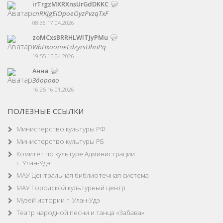
irTrgzMXRXnsUrGdDKKC
cnRKJgEiOpoeOyzPvzqTxF
08:36 17.04.2026
zoMCxsBRRHLWlTJyPMu
WbHxoomeEdzyrsUhriPq
19:55 15.04.2026
Анна
Здорово
16:25 16.01.2026
ПОЛЕЗНЫЕ ССЫЛКИ
Министерство культуры РФ
Министерство культуры РБ
Комитет по культуре Администрации
г. Улан-Удэ
МАУ Центральная библиотечная система
МАУ Городской культурный центр
Музей истории г. Улан-Удэ
Театр народной песни и танца «Забава»