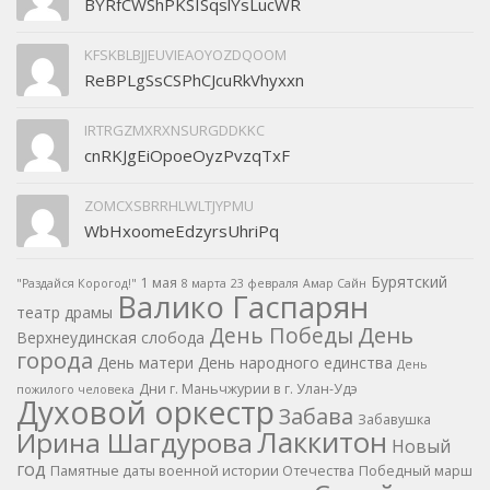
BYRfCWShPKSISqslYsLucWR
KFSKBLBJJEUVIEAOYOZDQOOM
ReBPLgSsCSPhCJcuRkVhyxxn
IRTRGZMXRXNSURGDDKKC
cnRKJgEiOpoeOyzPvzqTxF
ZOMCXSBRRHLWLTJYPMU
WbHxoomeEdzyrsUhriPq
Бурятский
1 мая
"Раздайся Корогод!"
8 марта
23 февраля
Амар Сайн
Валико Гаспарян
театр драмы
День
День Победы
Верхнеудинская слобода
города
День матери
День народного единства
День
Дни г. Маньчжурии в г. Улан-Удэ
пожилого человека
Духовой оркестр
Забава
Забавушка
Лаккитон
Ирина Шагдурова
Новый
год
Памятные даты военной истории Отечества
Победный марш