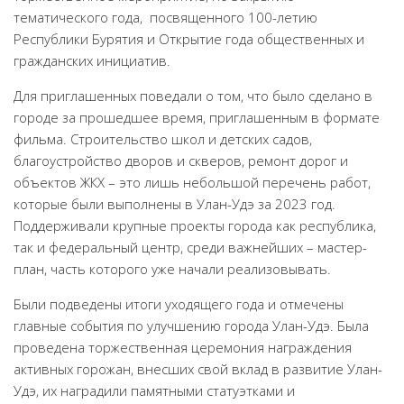
тематического года, посвященного 100-летию
Народный фольклорный ансамбль «Тоонто»
Республики Бурятия и Открытие года общественных и
Забайкальский народный хор «Семейские янтари»
гражданских инициатив.
Группа «Лаккитон»
Для приглашенных поведали о том, что было сделано в
Валико Гаспарян
городе за прошедшее время, приглашенным в формате
фильма. Строительство школ и детских садов,
Ирина Шагдурова
благоустройство дворов и скверов, ремонт дорог и
Анна Комолова
объектов ЖКХ – это лишь небольшой перечень работ,
Сергей Плотников
которые были выполнены в Улан-Удэ за 2023 год.
Поддерживали крупные проекты города как республика,
Интернет-приемная
так и федеральный центр, среди важнейших – мастер-
Контакты
план, часть которого уже начали реализовывать.
Купить Билеты
Были подведены итоги уходящего года и отмечены
главные события по улучшению города Улан-Удэ. Была
проведена торжественная церемония награждения
активных горожан, внесших свой вклад в развитие Улан-
Удэ, их наградили памятными статуэтками и