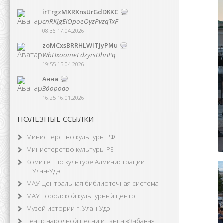
irTrgzMXRXnsUrGdDKKC
cnRKJgEiOpoeOyzPvzqTxF
08:36 17.04.2026
zoMCxsBRRHLWlTJyPMu
WbHxoomeEdzyrsUhriPq
19:55 15.04.2026
Анна
Здорово
16:25 16.01.2026
ПОЛЕЗНЫЕ ССЫЛКИ
Министерство культуры РФ
Министерство культуры РБ
Комитет по культуре Администрации
г. Улан-Удэ
МАУ Центральная библиотечная система
МАУ Городской культурный центр
Музей истории г. Улан-Удэ
Театр народной песни и танца «Забава»