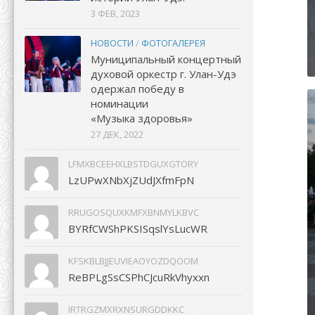
3 ФЕВ, 2023
НОВОСТИ
/
ФОТОГАЛЕРЕЯ
Муниципальный концертный
духовой оркестр г. Улан-Удэ
одержал победу в
номинации
«Музыка здоровья»
27 ДЕК, 2022
LFMXBCEEHXLBSTDGUXGTORY
LzUPwXNbXjZUdJXfmFpN
RRUGOSQUXKMFXBNMYLKBVC
BYRfCWShPKSISqslYsLucWR
KFSKBLBJJEUVIEAOYOZDQOOM
ReBPLgSsCSPhCJcuRkVhyxxn
IRTRGZMXRXNSURGDDKKC