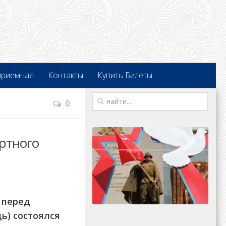
приемная
Контакты
Купить Билеты
0
ртного
и перед
ь) состоялся