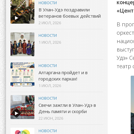
конце
НОВОСТИ
В Улан-Удэ поздравили
«Цент
ветеранов боевых действий
2 ИЮЛ, 2026
В про
оркес
НОВОСТИ
нацио
1 ИЮЛ, 2026
выступ
Удэ» С
театр 
НОВОСТИ
Алтаргана пройдет и в
городских парках!
1 ИЮЛ, 2026
НОВОСТИ
Свечи зажгли в Улан-Удэ в
День памяти и скорби
22 ИЮН, 2026
НОВОСТИ