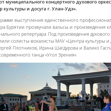
рт муниципального концертного духового орке
р культуры и досуга г. Улан-Удэ».
грамме выступления единственного профессионал
тра Бурятии прозвучали вальсы и произведения к
нального репертуара. Под произведения духового
или солисты-вокалисты МАУ «Центра культуры и до
ергей Плотников, Ирина Шагдурова и Валико Гаспа
современного танца «Угол Зрения».