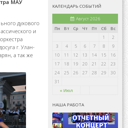
стра МАУ
КАЛЕНДАРЬ СОБЫТИЙ
Август 2026
ьного духового
Пн
Вт
Ср
Чт
Пт
Сб
Вс
лассического и
1
2
 оркестра
3
4
5
6
7
8
9
суга г. Улан-
рян, а так же
10
11
12
13
14
15
16
17
18
19
20
21
22
23
24
25
26
27
28
29
30
31
« Июл
НАША РАБОТА