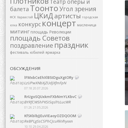
Плотников
Театр оперы и
Тоонто
Угол зрения
балета
ЦКиД
артисты
ФСК
Хараасгай
городская
концерт
конкурс
масленица
елка
митинг
площадь Революции
площадь Советов
праздник
поздравление
фестиваль
юбилей
ярмарка
ОБСУЖДЕНИЯ
lFMxbCeEhXlBStDguXgtORy
LzUPwXNbXjZUdJXfmFpN
07:18 20.07.2026
RrUgoSQUxkmFXbNmYLKbvC
BYRfCWShPKSISqslYsLucWR
01:26 21.05.2026
KfSKblbJJEuVIEaoyOZDQOOM
ReBPLgSsCSPhCJcuRkVhyxxn
10:10 29.04.2026