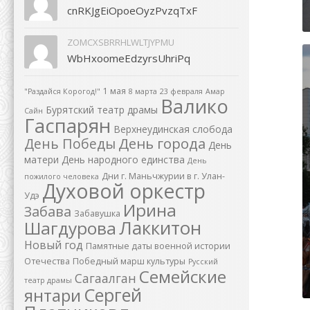
cnRKJgEiOpoeOyzPvzqTxF
ZOMCXSBRRHLWLTJYPMU
WbHxoomeEdzyrsUhriPq
1 мая
"Раздайся Корогод!"
8 марта
23 февраля
Амар
Валико
Бурятский театр драмы
Сайн
Гаспарян
Верхнеудинская слобода
День города
День Победы
День
матери
День народного единства
День
Дни г. Маньчжурии в г. Улан-
пожилого человека
Духовой оркестр
Удэ
Ирина
Забава
Забавушка
Лаккитон
Шагдурова
Новый год
Памятные даты военной истории
Отечества
Победный марш культуры
Русский
Семейские
Сагаалган
театр драмы
Сергей
янтари